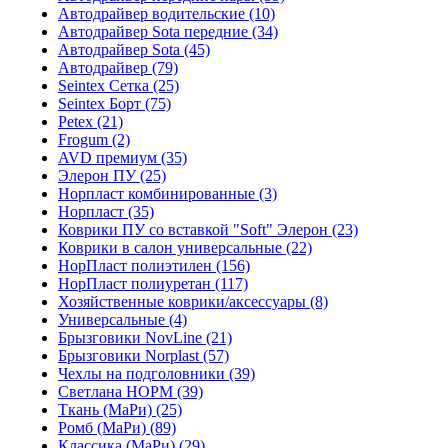
Автодрайвер водительские (10)
Автодрайвер Sota передние (34)
Автодрайвер Sota (45)
Автодрайвер (79)
Seintex Сетка (25)
Seintex Борт (75)
Petex (21)
Frogum (2)
AVD премиум (35)
Элерон ПУ (25)
Норпласт комбинированные (3)
Норпласт (35)
Коврики ПУ со вставкой "Soft" Элерон (23)
Коврики в салон универсальные (22)
НорПласт полиэтилен (156)
НорПласт полиуретан (117)
Хозяйственные коврики/аксессуары (8)
Универсальные (4)
Брызговики NovLine (21)
Брызговики Norplast (57)
Чехлы на подголовники (39)
Светлана НОРМ (39)
Ткань (МаРи) (25)
Ромб (МаРи) (89)
Классика (МаРи) (29)