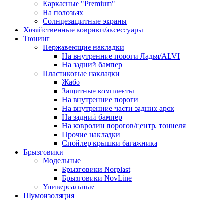
Каркасные "Premium"
На полозьях
Солнцезащитные экраны
Хозяйственные коврики/аксессуары
Тюнинг
Нержавеющие накладки
На внутренние пороги Ладья/ALVI
На задний бампер
Пластиковые накладки
Жабо
Защитные комплекты
На внутренние пороги
На внутренние части задних арок
На задний бампер
На ковролин порогов/центр. тоннеля
Прочие накладки
Спойлер крышки багажника
Брызговики
Модельные
Брызговики Norplast
Брызговики NovLine
Универсальные
Шумоизоляция