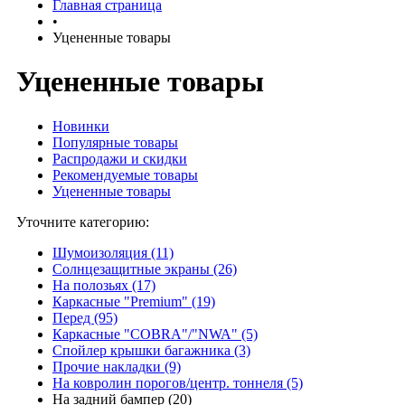
Главная страница
•
Уцененные товары
Уцененные товары
Новинки
Популярные товары
Распродажи и скидки
Рекомендуемые товары
Уцененные товары
Уточните категорию:
Шумоизоляция (11)
Солнцезащитные экраны (26)
На полозьях (17)
Каркасные "Premium" (19)
Перед (95)
Каркасные "COBRA"/"NWA" (5)
Спойлер крышки багажника (3)
Прочие накладки (9)
На ковролин порогов/центр. тоннеля (5)
На задний бампер (20)