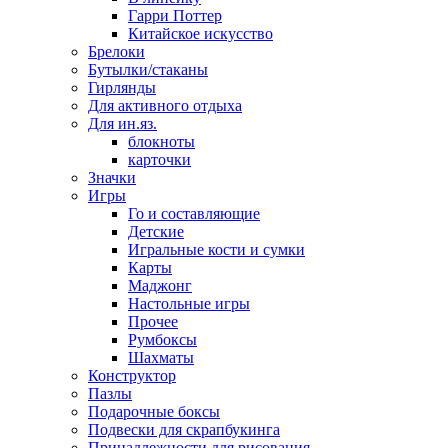
Гарри Поттер
Китайское искусство
Брелоки
Бутылки/стаканы
Гирлянды
Для активного отдыха
Для ин.яз.
блокноты
карточки
Значки
Игры
Го и составляющие
Детские
Игральные кости и сумки
Карты
Маджонг
Настольные игры
Прочее
Румбоксы
Шахматы
Конструктор
Пазлы
Подарочные боксы
Подвески для скрапбукинга
Принадлежности для рисования