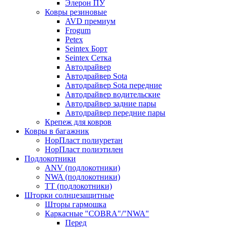
Элерон ПУ
Ковры резиновые
AVD премиум
Frogum
Petex
Seintex Борт
Seintex Сетка
Автодрайвер
Автодрайвер Sota
Автодрайвер Sota передние
Автодрайвер водительские
Автодрайвер задние пары
Автодрайвер передние пары
Крепеж для ковров
Ковры в багажник
НорПласт полиуретан
НорПласт полиэтилен
Подлокотники
ANV (подлокотники)
NWA (подлокотники)
TT (подлокотники)
Шторки солнцезащитные
Шторы гармошка
Каркасные "COBRA"/"NWA"
Перед