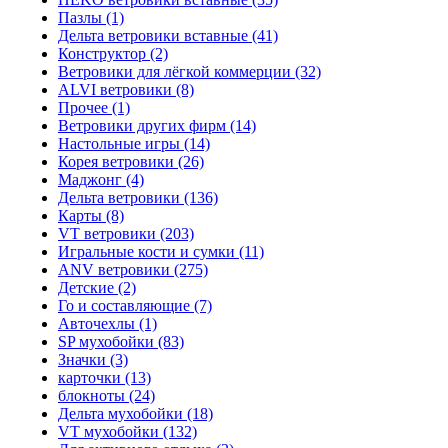
Пазлы (1)
Дельта ветровики вставные (41)
Конструктор (2)
Ветровики для лёгкой коммерции (32)
ALVI ветровики (8)
Прочее (1)
Ветровики других фирм (14)
Настольные игры (14)
Корея ветровики (26)
Маджонг (4)
Дельта ветровики (136)
Карты (8)
VT ветровики (203)
Игральные кости и сумки (11)
ANV ветровики (275)
Детские (2)
Го и составляющие (7)
Авточехлы (1)
SP мухобойки (83)
Значки (3)
карточки (13)
блокноты (24)
Дельта мухобойки (18)
VT мухобойки (132)