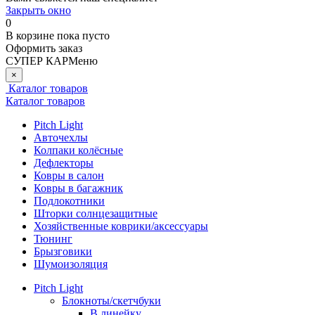
Закрыть окно
0
В корзине
пока пусто
Оформить заказ
СУПЕР КАР
Меню
×
Каталог товаров
Каталог товаров
Pitch Light
Авточехлы
Колпаки колёсные
Дефлекторы
Ковры в салон
Ковры в багажник
Подлокотники
Шторки солнцезащитные
Хозяйственные коврики/аксессуары
Тюнинг
Брызговики
Шумоизоляция
Pitch Light
Блокноты/скетчбуки
В линейку