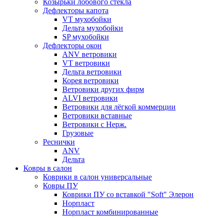
Козырьки лобового стекла
Дефлекторы капота
VT мухобойки
Дельта мухобойки
SP мухобойки
Дефлекторы окон
ANV ветровики
VT ветровики
Дельта ветровики
Корея ветровики
Ветровики других фирм
ALVI ветровики
Ветровики для лёгкой коммерции
Ветровики вставные
Ветровики с Нерж.
Грузовые
Реснички
ANV
Дельта
Ковры в салон
Коврики в салон универсальные
Ковры ПУ
Коврики ПУ со вставкой "Soft" Элерон
Норпласт
Норпласт комбинированные