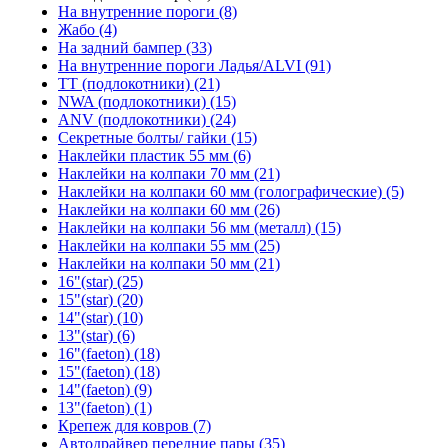
На внутренние пороги (8)
Жабо (4)
На задний бампер (33)
На внутренние пороги Ладья/ALVI (91)
TT (подлокотники) (21)
NWA (подлокотники) (15)
ANV (подлокотники) (24)
Секретные болты/ гайки (15)
Наклейки пластик 55 мм (6)
Наклейки на колпаки 70 мм (21)
Наклейки на колпаки 60 мм (голографические) (5)
Наклейки на колпаки 60 мм (26)
Наклейки на колпаки 56 мм (металл) (15)
Наклейки на колпаки 55 мм (25)
Наклейки на колпаки 50 мм (21)
16"(star) (25)
15"(star) (20)
14"(star) (10)
13"(star) (6)
16"(faeton) (18)
15"(faeton) (18)
14"(faeton) (9)
13"(faeton) (1)
Крепеж для ковров (7)
Автодрайвер передние пары (35)