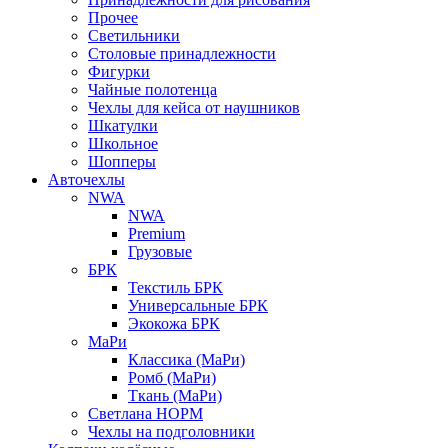
Прочее
Светильники
Столовые принадлежности
Фигурки
Чайные полотенца
Чехлы для кейса от наушников
Шкатулки
Школьное
Шопперы
Авточехлы
NWA
NWA
Premium
Грузовые
БРК
Текстиль БРК
Универсальные БРК
Экокожа БРК
МаРи
Классика (МаРи)
Ромб (МаРи)
Ткань (МаРи)
Светлана НОРМ
Чехлы на подголовники