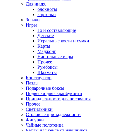
Для ин.яз.
блокноты
карточки
Значки
Игры
Го и составляющие
Детские
Игральные кости и сумки
Карты
Маджонг
Настольные игры
Прочее
Румбоксы
Шахматы
Конструктор
Пазлы
Подарочные боксы
Подвески для скрапбукинга
Принадлежности для рисования
Прочее
Светильники
Столовые принадлежности
Фигурки
Чайные полотенца
Чехлы для кейса от наушников