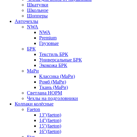
Шкатулки
Школьное
Шопперы
Авточехлы
NWA
NWA
Premium
Грузовые
БРК
Текстиль БРК
Универсальные БРК
Экокожа БРК
МаРи
Классика (МаРи)
Ромб (МаРи)
Ткань (МаРи)
Светлана НОРМ
Чехлы на подголовники
Колпаки колёсные
Faeton
13"(faeton)
14"(faeton)
15"(faeton)
16"(faeton)
Star