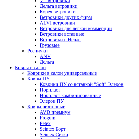
VT ветровики
Дельта ветровики
Корея ветровики
Ветровики других фирм
ALVI ветровики
Ветровики для лёгкой коммерции
Ветровики вставные
Ветровики с Нерж.
Грузовые
Реснички
ANV
Дельта
Ковры в салон
Коврики в салон универсальные
Ковры ПУ
Коврики ПУ со вставкой "Soft" Элерон
Норпласт
Норпласт комбинированные
Элерон ПУ
Ковры резиновые
AVD премиум
Frogum
Petex
Seintex Борт
Seintex Сетка