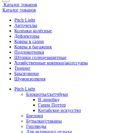
Каталог товаров
Каталог товаров
Pitch Light
Авточехлы
Колпаки колёсные
Дефлекторы
Ковры в салон
Ковры в багажник
Подлокотники
Шторки солнцезащитные
Хозяйственные коврики/аксессуары
Тюнинг
Брызговики
Шумоизоляция
Pitch Light
Блокноты/скетчбуки
В линейку
Гарри Поттер
Китайское искусство
Брелоки
Бутылки/стаканы
Гирлянды
Для активного отдыха