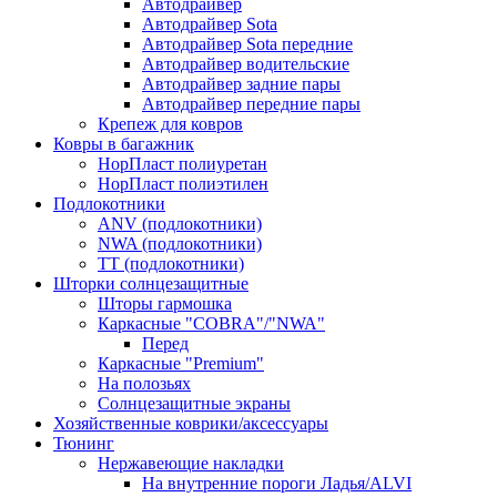
Автодрайвер
Автодрайвер Sota
Автодрайвер Sota передние
Автодрайвер водительские
Автодрайвер задние пары
Автодрайвер передние пары
Крепеж для ковров
Ковры в багажник
НорПласт полиуретан
НорПласт полиэтилен
Подлокотники
ANV (подлокотники)
NWA (подлокотники)
TT (подлокотники)
Шторки солнцезащитные
Шторы гармошка
Каркасные "COBRA"/"NWA"
Перед
Каркасные "Premium"
На полозьях
Солнцезащитные экраны
Хозяйственные коврики/аксессуары
Тюнинг
Нержавеющие накладки
На внутренние пороги Ладья/ALVI