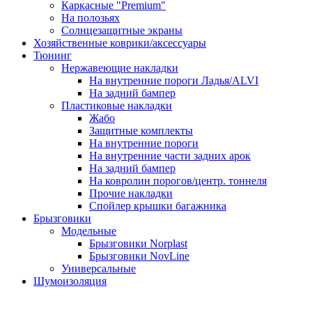
Каркасные "Premium"
На полозьях
Солнцезащитные экраны
Хозяйственные коврики/аксессуары
Тюнинг
Нержавеющие накладки
На внутренние пороги Ладья/ALVI
На задний бампер
Пластиковые накладки
Жабо
Защитные комплекты
На внутренние пороги
На внутренние части задних арок
На задний бампер
На ковролин порогов/центр. тоннеля
Прочие накладки
Спойлер крышки багажника
Брызговики
Модельные
Брызговики Norplast
Брызговики NovLine
Универсальные
Шумоизоляция