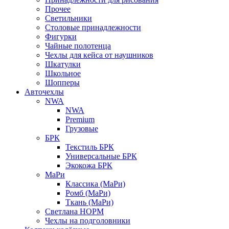
Прочее
Светильники
Столовые принадлежности
Фигурки
Чайные полотенца
Чехлы для кейса от наушников
Шкатулки
Школьное
Шопперы
Авточехлы
NWA
NWA
Premium
Грузовые
БРК
Текстиль БРК
Универсальные БРК
Экокожа БРК
МаРи
Классика (МаРи)
Ромб (МаРи)
Ткань (МаРи)
Светлана НОРМ
Чехлы на подголовники