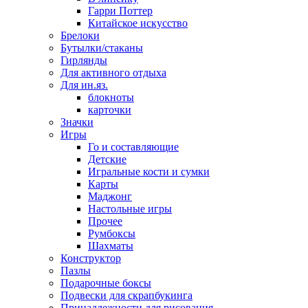
Гарри Поттер
Китайское искусство
Брелоки
Бутылки/стаканы
Гирлянды
Для активного отдыха
Для ин.яз.
блокноты
карточки
Значки
Игры
Го и составляющие
Детские
Игральные кости и сумки
Карты
Маджонг
Настольные игры
Прочее
Румбоксы
Шахматы
Конструктор
Пазлы
Подарочные боксы
Подвески для скрапбукинга
Принадлежности для рисования