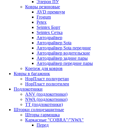
Элерон ПУ
Ковры резиновые
AVD премиум
Frogum
Petex
Seintex Борт
Seintex Сетка
Автодрайвер
Автодрайвер Sota
Автодрайвер Sota передние
Автодрайвер водительские
Автодрайвер задние пары
Автодрайвер передние пары
Крепеж для ковров
Ковры в багажник
НорПласт полиуретан
НорПласт полиэтилен
Подлокотники
ANV (подлокотники)
NWA (подлокотники)
TT (подлокотники)
Шторки солнцезащитные
Шторы гармошка
Каркасные "COBRA"/"NWA"
Перед