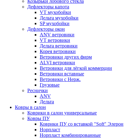
Козырьки лобового стекла
Дефлекторы капота
VT мухобойки
Дельта мухобойки
SP мухобойки
Дефлекторы окон
ANV ветровики
VT ветровики
Дельта ветровики
Корея ветровики
Ветровики других фирм
ALVI ветровики
Ветровики для лёгкой коммерции
Ветровики вставные
Ветровики с Нерж.
Грузовые
Реснички
ANV
Дельта
Ковры в салон
Коврики в салон универсальные
Ковры ПУ
Коврики ПУ со вставкой "Soft" Элерон
Норпласт
Норпласт комбинированные