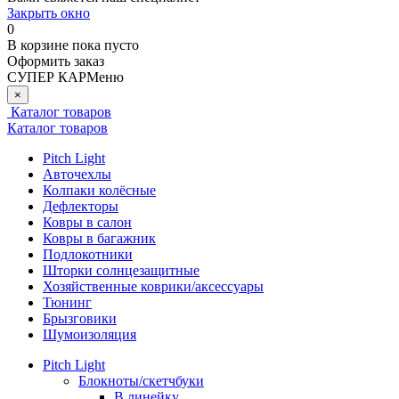
Закрыть окно
0
В корзине
пока пусто
Оформить заказ
СУПЕР КАР
Меню
×
Каталог товаров
Каталог товаров
Pitch Light
Авточехлы
Колпаки колёсные
Дефлекторы
Ковры в салон
Ковры в багажник
Подлокотники
Шторки солнцезащитные
Хозяйственные коврики/аксессуары
Тюнинг
Брызговики
Шумоизоляция
Pitch Light
Блокноты/скетчбуки
В линейку