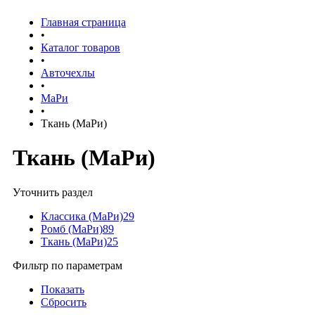
Главная страница
•
Каталог товаров
•
Авточехлы
•
МаРи
•
Ткань (МаРи)
Ткань (МаРи)
Уточнить раздел
Классика (МаРи)
29
Ромб (МаРи)
89
Ткань (МаРи)
25
Фильтр по параметрам
Показать
Сбросить