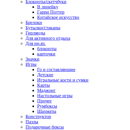
Блокноты/скетчбуки
В линейку
Гарри Поттер
Китайское искусство
Брелоки
Бутылки/стаканы
Гирлянды
Для активного отдыха
Для ин.яз.
блокноты
карточки
Значки
Игры
Го и составляющие
Детские
Игральные кости и сумки
Карты
Маджонг
Настольные игры
Прочее
Румбоксы
Шахматы
Конструктор
Пазлы
Подарочные боксы