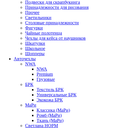
Подвески для скрапбукинга
Принадлежности для рисования
Прочее
Светильники
Столовые принадлежности
Фигурки
Чайные полотенца
Чехлы для кейса от наушников
Шкатулки
Школьное
Шопперы
Авточехлы
NWA
NWA
Premium
Грузовые
БРК
Текстиль БРК
Универсальные БРК
Экокожа БРК
МаРи
Классика (МаРи)
Ромб (МаРи)
Ткань (МаРи)
Светлана НОРМ