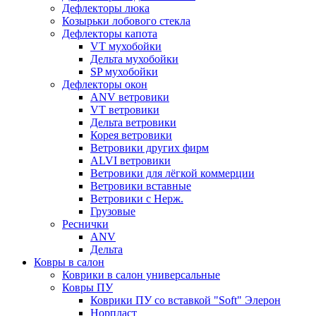
Дефлекторы люка
Козырьки лобового стекла
Дефлекторы капота
VT мухобойки
Дельта мухобойки
SP мухобойки
Дефлекторы окон
ANV ветровики
VT ветровики
Дельта ветровики
Корея ветровики
Ветровики других фирм
ALVI ветровики
Ветровики для лёгкой коммерции
Ветровики вставные
Ветровики с Нерж.
Грузовые
Реснички
ANV
Дельта
Ковры в салон
Коврики в салон универсальные
Ковры ПУ
Коврики ПУ со вставкой "Soft" Элерон
Норпласт