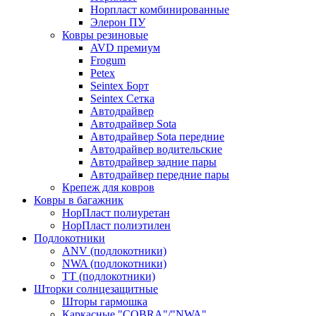
Норпласт комбинированные
Элерон ПУ
Ковры резиновые
AVD премиум
Frogum
Petex
Seintex Борт
Seintex Сетка
Автодрайвер
Автодрайвер Sota
Автодрайвер Sota передние
Автодрайвер водительские
Автодрайвер задние пары
Автодрайвер передние пары
Крепеж для ковров
Ковры в багажник
НорПласт полиуретан
НорПласт полиэтилен
Подлокотники
ANV (подлокотники)
NWA (подлокотники)
TT (подлокотники)
Шторки солнцезащитные
Шторы гармошка
Каркасные "COBRA"/"NWA"