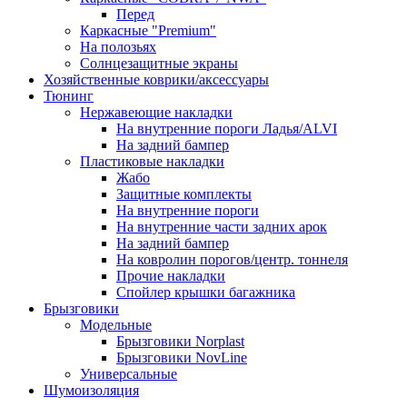
Перед
Каркасные "Premium"
На полозьях
Солнцезащитные экраны
Хозяйственные коврики/аксессуары
Тюнинг
Нержавеющие накладки
На внутренние пороги Ладья/ALVI
На задний бампер
Пластиковые накладки
Жабо
Защитные комплекты
На внутренние пороги
На внутренние части задних арок
На задний бампер
На ковролин порогов/центр. тоннеля
Прочие накладки
Спойлер крышки багажника
Брызговики
Модельные
Брызговики Norplast
Брызговики NovLine
Универсальные
Шумоизоляция