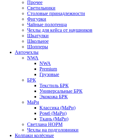
Прочее
Светильники
Столовые принадлежности
Фигурки
Чайные полотенца
Чехлы для кейса от наушников
Шкатулки
Школьное
Шопперы
Авточехлы
NWA
NWA
Premium
Грузовые
БРК
Текстиль БРК
Универсальные БРК
Экокожа БРК
МаРи
Классика (МаРи)
Ромб (МаРи)
Ткань (МаРи)
Светлана НОРМ
Чехлы на подголовники
Колпаки колёсные