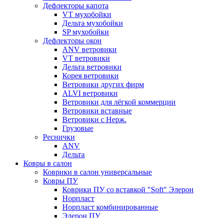
Дефлекторы капота
VT мухобойки
Дельта мухобойки
SP мухобойки
Дефлекторы окон
ANV ветровики
VT ветровики
Дельта ветровики
Корея ветровики
Ветровики других фирм
ALVI ветровики
Ветровики для лёгкой коммерции
Ветровики вставные
Ветровики с Нерж.
Грузовые
Реснички
ANV
Дельта
Ковры в салон
Коврики в салон универсальные
Ковры ПУ
Коврики ПУ со вставкой "Soft" Элерон
Норпласт
Норпласт комбинированные
Элерон ПУ