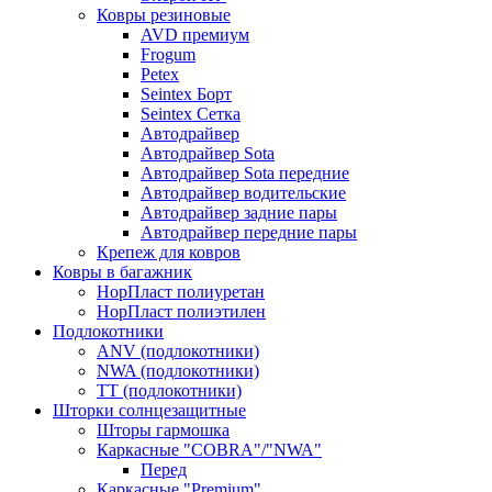
Ковры резиновые
AVD премиум
Frogum
Petex
Seintex Борт
Seintex Сетка
Автодрайвер
Автодрайвер Sota
Автодрайвер Sota передние
Автодрайвер водительские
Автодрайвер задние пары
Автодрайвер передние пары
Крепеж для ковров
Ковры в багажник
НорПласт полиуретан
НорПласт полиэтилен
Подлокотники
ANV (подлокотники)
NWA (подлокотники)
TT (подлокотники)
Шторки солнцезащитные
Шторы гармошка
Каркасные "COBRA"/"NWA"
Перед
Каркасные "Premium"