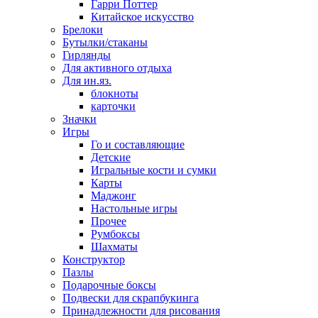
Гарри Поттер
Китайское искусство
Брелоки
Бутылки/стаканы
Гирлянды
Для активного отдыха
Для ин.яз.
блокноты
карточки
Значки
Игры
Го и составляющие
Детские
Игральные кости и сумки
Карты
Маджонг
Настольные игры
Прочее
Румбоксы
Шахматы
Конструктор
Пазлы
Подарочные боксы
Подвески для скрапбукинга
Принадлежности для рисования