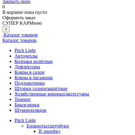
Закрыть окно
0
В корзине
пока пусто
Оформить заказ
СУПЕР КАР
Меню
×
Каталог товаров
Каталог товаров
Pitch Light
Авточехлы
Колпаки колёсные
Дефлекторы
Ковры в салон
Ковры в багажник
Подлокотники
Шторки солнцезащитные
Хозяйственные коврики/аксессуары
Тюнинг
Брызговики
Шумоизоляция
Pitch Light
Блокноты/скетчбуки
В линейку