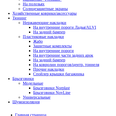
На полозьях
Солнцезащитные экраны
Хозяйственные коврики/аксессуары
Тюнинг
Нержавеющие накладки
На внутренние пороги Ладья/ALVI
На задний бампер
Пластиковые накладки
Жабо
Защитные комплекты
На внутренние пороги
На внутренние части задних арок
На задний бампер
На ковролин порогов/центр. тоннеля
Прочие накладки
Спойлер крышки багажника
Брызговики
Модельные
Брызговики Norplast
Брызговики NovLine
Универсальные
Шумоизоляция
Главная страница