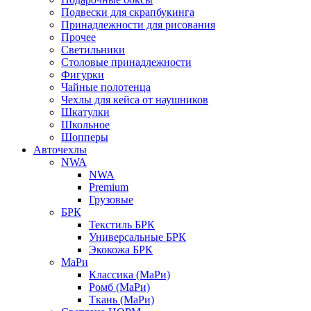
Подвески для скрапбукинга
Принадлежности для рисования
Прочее
Светильники
Столовые принадлежности
Фигурки
Чайные полотенца
Чехлы для кейса от наушников
Шкатулки
Школьное
Шопперы
Авточехлы
NWA
NWA
Premium
Грузовые
БРК
Текстиль БРК
Универсальные БРК
Экокожа БРК
МаРи
Классика (МаРи)
Ромб (МаРи)
Ткань (МаРи)