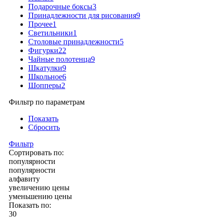
Подарочные боксы
3
Принадлежности для рисования
9
Прочее
1
Светильники
1
Столовые принадлежности
5
Фигурки
22
Чайные полотенца
9
Шкатулки
9
Школьное
6
Шопперы
2
Фильтр по параметрам
Показать
Сбросить
Фильтр
Сортировать по:
популярности
популярности
алфавиту
увеличению цены
уменьшению цены
Показать по:
30