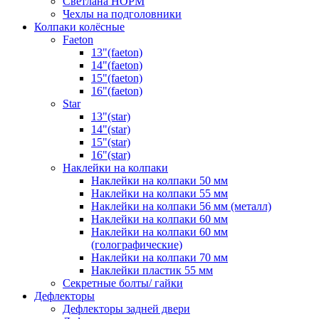
Светлана НОРМ
Чехлы на подголовники
Колпаки колёсные
Faeton
13"(faeton)
14"(faeton)
15"(faeton)
16"(faeton)
Star
13"(star)
14"(star)
15"(star)
16"(star)
Наклейки на колпаки
Наклейки на колпаки 50 мм
Наклейки на колпаки 55 мм
Наклейки на колпаки 56 мм (металл)
Наклейки на колпаки 60 мм
Наклейки на колпаки 60 мм
(голографические)
Наклейки на колпаки 70 мм
Наклейки пластик 55 мм
Секретные болты/ гайки
Дефлекторы
Дефлекторы задней двери