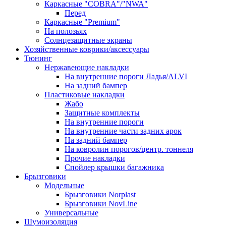
Каркасные "COBRA"/"NWA"
Перед
Каркасные "Premium"
На полозьях
Солнцезащитные экраны
Хозяйственные коврики/аксессуары
Тюнинг
Нержавеющие накладки
На внутренние пороги Ладья/ALVI
На задний бампер
Пластиковые накладки
Жабо
Защитные комплекты
На внутренние пороги
На внутренние части задних арок
На задний бампер
На ковролин порогов/центр. тоннеля
Прочие накладки
Спойлер крышки багажника
Брызговики
Модельные
Брызговики Norplast
Брызговики NovLine
Универсальные
Шумоизоляция