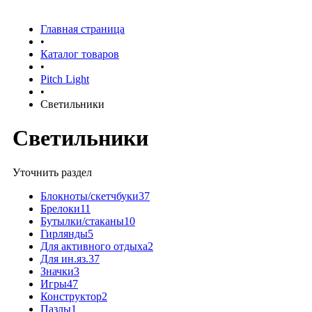
Главная страница
•
Каталог товаров
•
Pitch Light
•
Светильники
Светильники
Уточнить раздел
Блокноты/скетчбуки
37
Брелоки
11
Бутылки/стаканы
10
Гирлянды
5
Для активного отдыха
2
Для ин.яз.
37
Значки
3
Игры
47
Конструктор
2
Пазлы
1