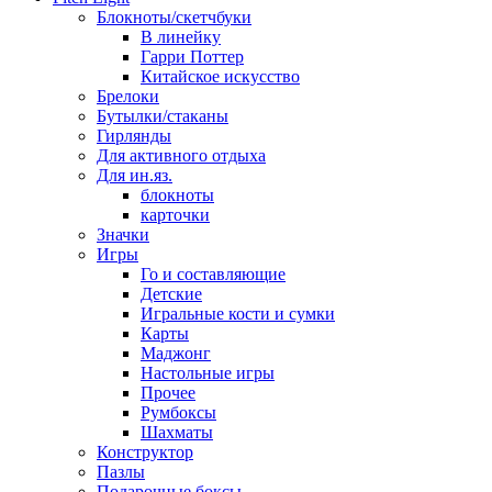
Блокноты/скетчбуки
В линейку
Гарри Поттер
Китайское искусство
Брелоки
Бутылки/стаканы
Гирлянды
Для активного отдыха
Для ин.яз.
блокноты
карточки
Значки
Игры
Го и составляющие
Детские
Игральные кости и сумки
Карты
Маджонг
Настольные игры
Прочее
Румбоксы
Шахматы
Конструктор
Пазлы
Подарочные боксы