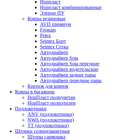
Норпласт
Норпласт комбинированные
Элерон ПУ
Ковры резиновые
AVD премиум
Frogum
Petex
Seintex Борт
Seintex Сетка
Автодрайвер
Автодрайвер Sota
Автодрайвер Sota передние
Автодрайвер водительские
Автодрайвер задние пары
Автодрайвер передние пары
Крепеж для ковров
Ковры в багажник
НорПласт полиуретан
НорПласт полиэтилен
Подлокотники
ANV (подлокотники)
NWA (подлокотники)
TT (подлокотники)
Шторки солнцезащитные
Шторы гармошка