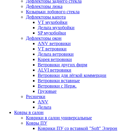
Дефлекторы заднего стекла
Дефлекторы люка
Козырьки лобового стекла
Дефлекторы капота
VT мухобойки
Дельта мухобойки
SP мухобойки
Дефлекторы окон
ANV ветровики
VT ветровики
Дельта ветровики
Корея ветровики
Ветровики других фирм
ALVI ветровики
Ветровики для лёгкой коммерции
Ветровики вставные
Ветровики с Нерж.
Грузовые
Реснички
ANV
Дельта
Ковры в салон
Коврики в салон универсальные
Ковры ПУ
Коврики ПУ со вставкой "Soft" Элерон