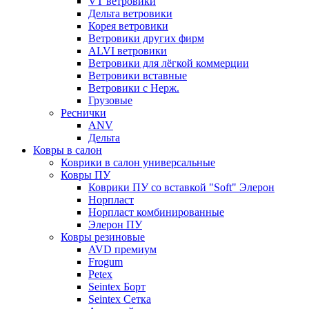
VT ветровики
Дельта ветровики
Корея ветровики
Ветровики других фирм
ALVI ветровики
Ветровики для лёгкой коммерции
Ветровики вставные
Ветровики с Нерж.
Грузовые
Реснички
ANV
Дельта
Ковры в салон
Коврики в салон универсальные
Ковры ПУ
Коврики ПУ со вставкой "Soft" Элерон
Норпласт
Норпласт комбинированные
Элерон ПУ
Ковры резиновые
AVD премиум
Frogum
Petex
Seintex Борт
Seintex Сетка