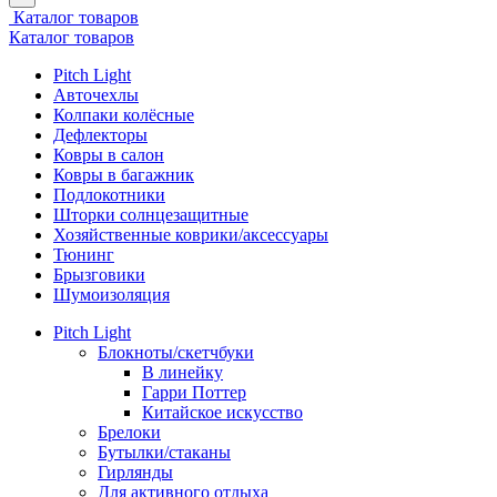
Каталог товаров
Каталог товаров
Pitch Light
Авточехлы
Колпаки колёсные
Дефлекторы
Ковры в салон
Ковры в багажник
Подлокотники
Шторки солнцезащитные
Хозяйственные коврики/аксессуары
Тюнинг
Брызговики
Шумоизоляция
Pitch Light
Блокноты/скетчбуки
В линейку
Гарри Поттер
Китайское искусство
Брелоки
Бутылки/стаканы
Гирлянды
Для активного отдыха