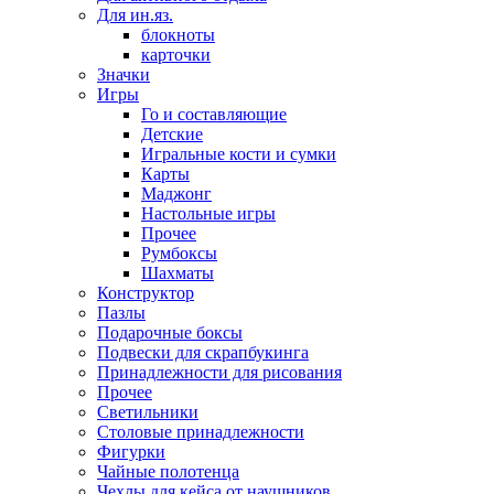
Для ин.яз.
блокноты
карточки
Значки
Игры
Го и составляющие
Детские
Игральные кости и сумки
Карты
Маджонг
Настольные игры
Прочее
Румбоксы
Шахматы
Конструктор
Пазлы
Подарочные боксы
Подвески для скрапбукинга
Принадлежности для рисования
Прочее
Светильники
Столовые принадлежности
Фигурки
Чайные полотенца
Чехлы для кейса от наушников