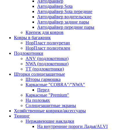
Автодрайвер
Автодрайвер Sota
Автодрайвер Sota передние
Автодрайвер водительские
Автодрайвер задние пары
Автодрайвер передние пары
Крепеж для ковров
Ковры в багажник
НорПласт полиуретан
НорПласт полиэтилен
Подлокотники
ANV (подлокотники)
NWA (подлокотники)
TT (подлокотники)
Шторки солнцезащитные
Шторы гармошка
Каркасные "COBRA"/"NWA"
Перед
Каркасные "Premium"
На полозьях
Солнцезащитные экраны
Хозяйственные коврики/аксессуары
Тюнинг
Нержавеющие накладки
На внутренние пороги Ладья/ALVI