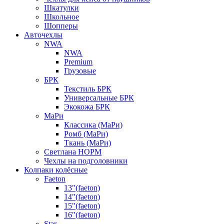
Шкатулки
Школьное
Шопперы
Авточехлы
NWA
NWA
Premium
Грузовые
БРК
Текстиль БРК
Универсальные БРК
Экокожа БРК
МаРи
Классика (МаРи)
Ромб (МаРи)
Ткань (МаРи)
Светлана НОРМ
Чехлы на подголовники
Колпаки колёсные
Faeton
13"(faeton)
14"(faeton)
15"(faeton)
16"(faeton)
Star