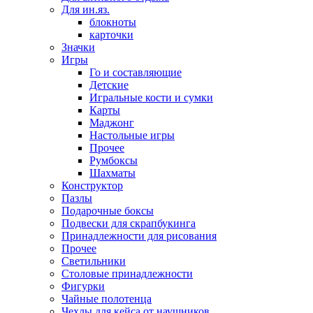
Для ин.яз.
блокноты
карточки
Значки
Игры
Го и составляющие
Детские
Игральные кости и сумки
Карты
Маджонг
Настольные игры
Прочее
Румбоксы
Шахматы
Конструктор
Пазлы
Подарочные боксы
Подвески для скрапбукинга
Принадлежности для рисования
Прочее
Светильники
Столовые принадлежности
Фигурки
Чайные полотенца
Чехлы для кейса от наушников