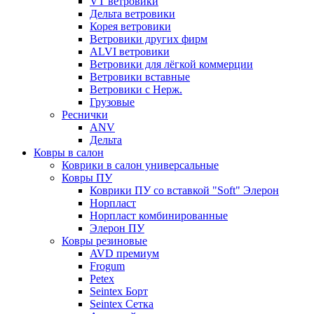
VT ветровики
Дельта ветровики
Корея ветровики
Ветровики других фирм
ALVI ветровики
Ветровики для лёгкой коммерции
Ветровики вставные
Ветровики с Нерж.
Грузовые
Реснички
ANV
Дельта
Ковры в салон
Коврики в салон универсальные
Ковры ПУ
Коврики ПУ со вставкой "Soft" Элерон
Норпласт
Норпласт комбинированные
Элерон ПУ
Ковры резиновые
AVD премиум
Frogum
Petex
Seintex Борт
Seintex Сетка