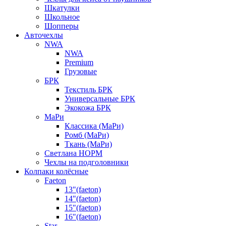
Шкатулки
Школьное
Шопперы
Авточехлы
NWA
NWA
Premium
Грузовые
БРК
Текстиль БРК
Универсальные БРК
Экокожа БРК
МаРи
Классика (МаРи)
Ромб (МаРи)
Ткань (МаРи)
Светлана НОРМ
Чехлы на подголовники
Колпаки колёсные
Faeton
13"(faeton)
14"(faeton)
15"(faeton)
16"(faeton)
Star