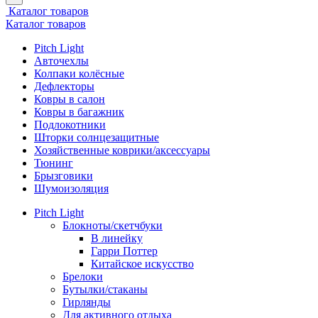
Каталог товаров
Каталог товаров
Pitch Light
Авточехлы
Колпаки колёсные
Дефлекторы
Ковры в салон
Ковры в багажник
Подлокотники
Шторки солнцезащитные
Хозяйственные коврики/аксессуары
Тюнинг
Брызговики
Шумоизоляция
Pitch Light
Блокноты/скетчбуки
В линейку
Гарри Поттер
Китайское искусство
Брелоки
Бутылки/стаканы
Гирлянды
Для активного отдыха