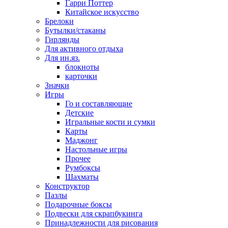
Гарри Поттер
Китайское искусство
Брелоки
Бутылки/стаканы
Гирлянды
Для активного отдыха
Для ин.яз.
блокноты
карточки
Значки
Игры
Го и составляющие
Детские
Игральные кости и сумки
Карты
Маджонг
Настольные игры
Прочее
Румбоксы
Шахматы
Конструктор
Пазлы
Подарочные боксы
Подвески для скрапбукинга
Принадлежности для рисования