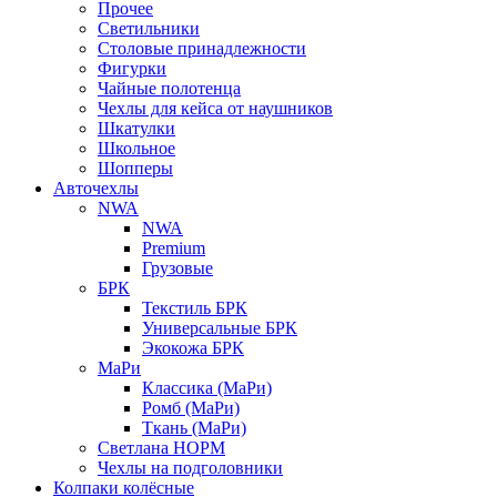
Прочее
Светильники
Столовые принадлежности
Фигурки
Чайные полотенца
Чехлы для кейса от наушников
Шкатулки
Школьное
Шопперы
Авточехлы
NWA
NWA
Premium
Грузовые
БРК
Текстиль БРК
Универсальные БРК
Экокожа БРК
МаРи
Классика (МаРи)
Ромб (МаРи)
Ткань (МаРи)
Светлана НОРМ
Чехлы на подголовники
Колпаки колёсные