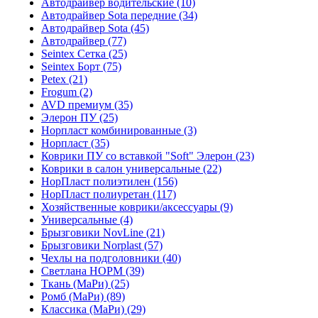
Автодрайвер водительские (10)
Автодрайвер Sota передние (34)
Автодрайвер Sota (45)
Автодрайвер (77)
Seintex Сетка (25)
Seintex Борт (75)
Petex (21)
Frogum (2)
AVD премиум (35)
Элерон ПУ (25)
Норпласт комбинированные (3)
Норпласт (35)
Коврики ПУ со вставкой "Soft" Элерон (23)
Коврики в салон универсальные (22)
НорПласт полиэтилен (156)
НорПласт полиуретан (117)
Хозяйственные коврики/аксессуары (9)
Универсальные (4)
Брызговики NovLine (21)
Брызговики Norplast (57)
Чехлы на подголовники (40)
Светлана НОРМ (39)
Ткань (МаРи) (25)
Ромб (МаРи) (89)
Классика (МаРи) (29)