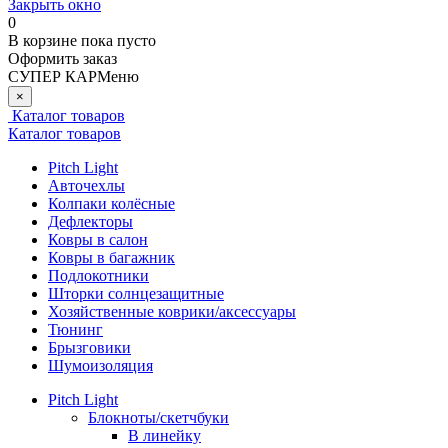
Закрыть окно
0
В корзине
пока пусто
Оформить заказ
СУПЕР КАР
Меню
×
Каталог товаров
Каталог товаров
Pitch Light
Авточехлы
Колпаки колёсные
Дефлекторы
Ковры в салон
Ковры в багажник
Подлокотники
Шторки солнцезащитные
Хозяйственные коврики/аксессуары
Тюнинг
Брызговики
Шумоизоляция
Pitch Light
Блокноты/скетчбуки
В линейку