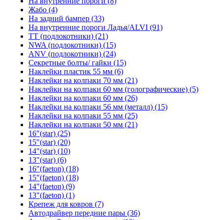
На внутренние пороги (8)
Жабо (4)
На задний бампер (33)
На внутренние пороги Ладья/ALVI (91)
TT (подлокотники) (21)
NWA (подлокотники) (15)
ANV (подлокотники) (24)
Секретные болты/ гайки (15)
Наклейки пластик 55 мм (6)
Наклейки на колпаки 70 мм (21)
Наклейки на колпаки 60 мм (голографические) (5)
Наклейки на колпаки 60 мм (26)
Наклейки на колпаки 56 мм (металл) (15)
Наклейки на колпаки 55 мм (25)
Наклейки на колпаки 50 мм (21)
16"(star) (25)
15"(star) (20)
14"(star) (10)
13"(star) (6)
16"(faeton) (18)
15"(faeton) (18)
14"(faeton) (9)
13"(faeton) (1)
Крепеж для ковров (7)
Автодрайвер передние пары (36)