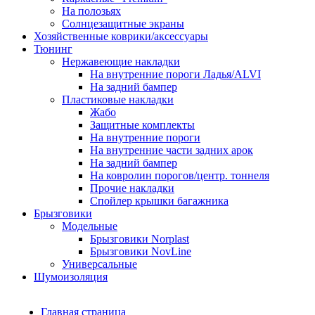
На полозьях
Солнцезащитные экраны
Хозяйственные коврики/аксессуары
Тюнинг
Нержавеющие накладки
На внутренние пороги Ладья/ALVI
На задний бампер
Пластиковые накладки
Жабо
Защитные комплекты
На внутренние пороги
На внутренние части задних арок
На задний бампер
На ковролин порогов/центр. тоннеля
Прочие накладки
Спойлер крышки багажника
Брызговики
Модельные
Брызговики Norplast
Брызговики NovLine
Универсальные
Шумоизоляция
Главная страница