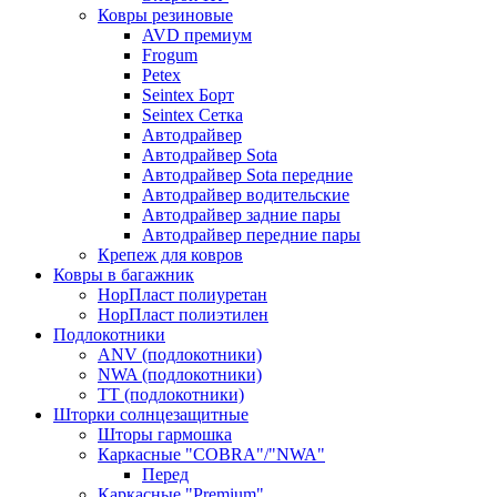
Ковры резиновые
AVD премиум
Frogum
Petex
Seintex Борт
Seintex Сетка
Автодрайвер
Автодрайвер Sota
Автодрайвер Sota передние
Автодрайвер водительские
Автодрайвер задние пары
Автодрайвер передние пары
Крепеж для ковров
Ковры в багажник
НорПласт полиуретан
НорПласт полиэтилен
Подлокотники
ANV (подлокотники)
NWA (подлокотники)
TT (подлокотники)
Шторки солнцезащитные
Шторы гармошка
Каркасные "COBRA"/"NWA"
Перед
Каркасные "Premium"