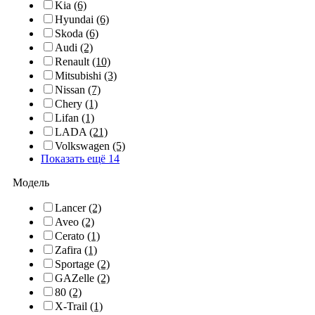
Kia
(6)
Hyundai
(6)
Skoda
(6)
Audi
(2)
Renault
(10)
Mitsubishi
(3)
Nissan
(7)
Chery
(1)
Lifan
(1)
LADA
(21)
Volkswagen
(5)
Показать ещё 14
Модель
Lancer
(2)
Aveo
(2)
Cerato
(1)
Zafira
(1)
Sportage
(2)
GAZelle
(2)
80
(2)
X-Trail
(1)