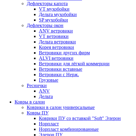
Дефлекторы капота
VT мухобойки
Дельта мухобойки
SP мухобойки
Дефлекторы окон
ANV ветровики
VT ветровики
Дельта ветровики
Корея ветровики
Ветровики других фирм
ALVI ветровики
Ветровики для лёгкой коммерции
Ветровики вставные
Ветровики с Нерж.
Грузовые
Реснички
ANV
Дельта
Ковры в салон
Коврики в салон универсальные
Ковры ПУ
Коврики ПУ со вставкой "Soft" Элерон
Норпласт
Норпласт комбинированные
Элерон ПУ