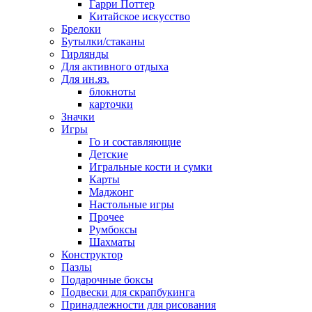
Гарри Поттер
Китайское искусство
Брелоки
Бутылки/стаканы
Гирлянды
Для активного отдыха
Для ин.яз.
блокноты
карточки
Значки
Игры
Го и составляющие
Детские
Игральные кости и сумки
Карты
Маджонг
Настольные игры
Прочее
Румбоксы
Шахматы
Конструктор
Пазлы
Подарочные боксы
Подвески для скрапбукинга
Принадлежности для рисования