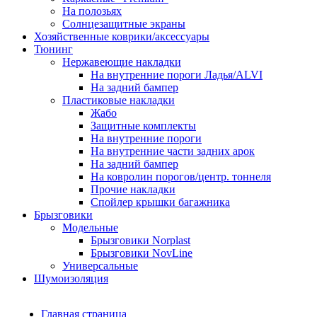
На полозьях
Солнцезащитные экраны
Хозяйственные коврики/аксессуары
Тюнинг
Нержавеющие накладки
На внутренние пороги Ладья/ALVI
На задний бампер
Пластиковые накладки
Жабо
Защитные комплекты
На внутренние пороги
На внутренние части задних арок
На задний бампер
На ковролин порогов/центр. тоннеля
Прочие накладки
Спойлер крышки багажника
Брызговики
Модельные
Брызговики Norplast
Брызговики NovLine
Универсальные
Шумоизоляция
Главная страница