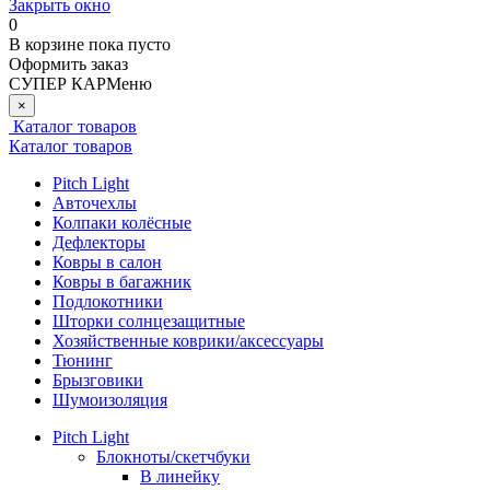
Закрыть окно
0
В корзине
пока пусто
Оформить заказ
СУПЕР КАР
Меню
×
Каталог товаров
Каталог товаров
Pitch Light
Авточехлы
Колпаки колёсные
Дефлекторы
Ковры в салон
Ковры в багажник
Подлокотники
Шторки солнцезащитные
Хозяйственные коврики/аксессуары
Тюнинг
Брызговики
Шумоизоляция
Pitch Light
Блокноты/скетчбуки
В линейку