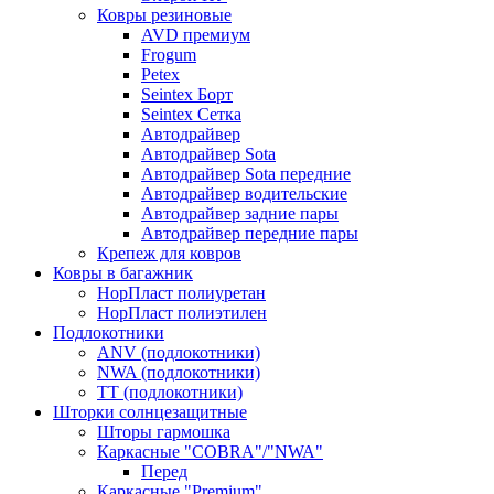
Ковры резиновые
AVD премиум
Frogum
Petex
Seintex Борт
Seintex Сетка
Автодрайвер
Автодрайвер Sota
Автодрайвер Sota передние
Автодрайвер водительские
Автодрайвер задние пары
Автодрайвер передние пары
Крепеж для ковров
Ковры в багажник
НорПласт полиуретан
НорПласт полиэтилен
Подлокотники
ANV (подлокотники)
NWA (подлокотники)
TT (подлокотники)
Шторки солнцезащитные
Шторы гармошка
Каркасные "COBRA"/"NWA"
Перед
Каркасные "Premium"