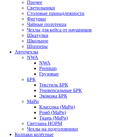
Прочее
Светильники
Столовые принадлежности
Фигурки
Чайные полотенца
Чехлы для кейса от наушников
Шкатулки
Школьное
Шопперы
Авточехлы
NWA
NWA
Premium
Грузовые
БРК
Текстиль БРК
Универсальные БРК
Экокожа БРК
МаРи
Классика (МаРи)
Ромб (МаРи)
Ткань (МаРи)
Светлана НОРМ
Чехлы на подголовники
Колпаки колёсные