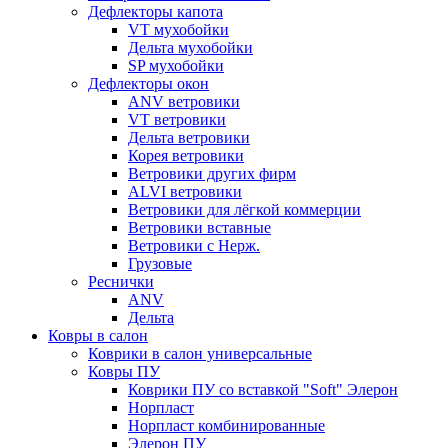
Дефлекторы капота
VT мухобойки
Дельта мухобойки
SP мухобойки
Дефлекторы окон
ANV ветровики
VT ветровики
Дельта ветровики
Корея ветровики
Ветровики других фирм
ALVI ветровики
Ветровики для лёгкой коммерции
Ветровики вставные
Ветровики с Нерж.
Грузовые
Реснички
ANV
Дельта
Ковры в салон
Коврики в салон универсальные
Ковры ПУ
Коврики ПУ со вставкой "Soft" Элерон
Норпласт
Норпласт комбинированные
Элерон ПУ