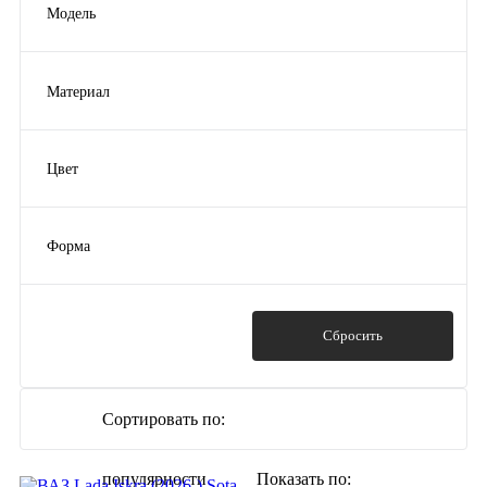
Модель
Mazda
(1)
Cerato
(1)
Toyota
(4)
Lada Niva
(1)
Любая
(3)
Материал
Santa Fe
(1)
Показать ещё 9
резина
(45)
Sportage
(1)
Outlander
(1)
Цвет
Показать ещё 31
чёрный
(45)
Форма
Универсальные
(3)
модельные
(42)
Показать
Сбросить
Сортировать по:
популярности
Показать по: