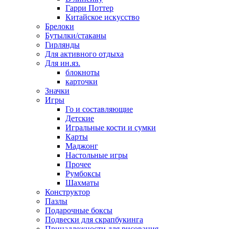
Гарри Поттер
Китайское искусство
Брелоки
Бутылки/стаканы
Гирлянды
Для активного отдыха
Для ин.яз.
блокноты
карточки
Значки
Игры
Го и составляющие
Детские
Игральные кости и сумки
Карты
Маджонг
Настольные игры
Прочее
Румбоксы
Шахматы
Конструктор
Пазлы
Подарочные боксы
Подвески для скрапбукинга
Принадлежности для рисования