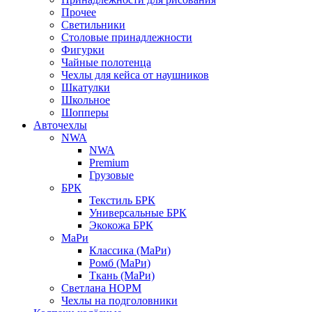
Прочее
Светильники
Столовые принадлежности
Фигурки
Чайные полотенца
Чехлы для кейса от наушников
Шкатулки
Школьное
Шопперы
Авточехлы
NWA
NWA
Premium
Грузовые
БРК
Текстиль БРК
Универсальные БРК
Экокожа БРК
МаРи
Классика (МаРи)
Ромб (МаРи)
Ткань (МаРи)
Светлана НОРМ
Чехлы на подголовники