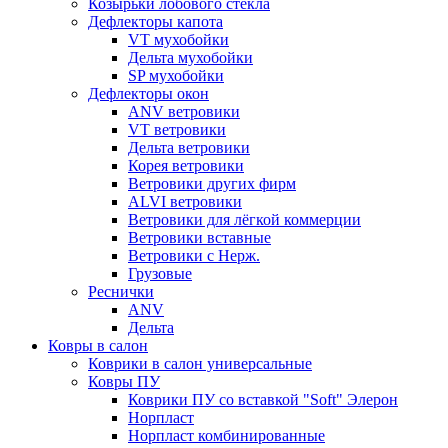
Козырьки лобового стекла
Дефлекторы капота
VT мухобойки
Дельта мухобойки
SP мухобойки
Дефлекторы окон
ANV ветровики
VT ветровики
Дельта ветровики
Корея ветровики
Ветровики других фирм
ALVI ветровики
Ветровики для лёгкой коммерции
Ветровики вставные
Ветровики с Нерж.
Грузовые
Реснички
ANV
Дельта
Ковры в салон
Коврики в салон универсальные
Ковры ПУ
Коврики ПУ со вставкой "Soft" Элерон
Норпласт
Норпласт комбинированные