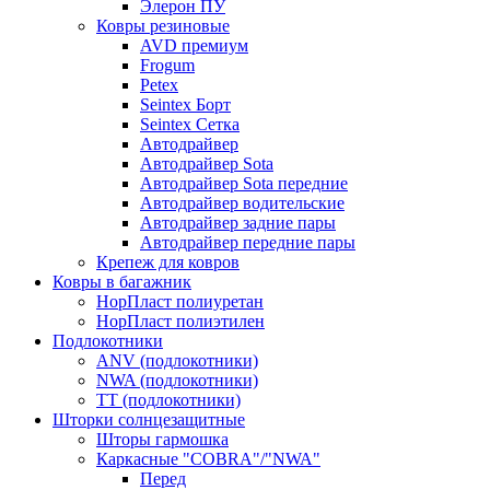
Элерон ПУ
Ковры резиновые
AVD премиум
Frogum
Petex
Seintex Борт
Seintex Сетка
Автодрайвер
Автодрайвер Sota
Автодрайвер Sota передние
Автодрайвер водительские
Автодрайвер задние пары
Автодрайвер передние пары
Крепеж для ковров
Ковры в багажник
НорПласт полиуретан
НорПласт полиэтилен
Подлокотники
ANV (подлокотники)
NWA (подлокотники)
TT (подлокотники)
Шторки солнцезащитные
Шторы гармошка
Каркасные "COBRA"/"NWA"
Перед