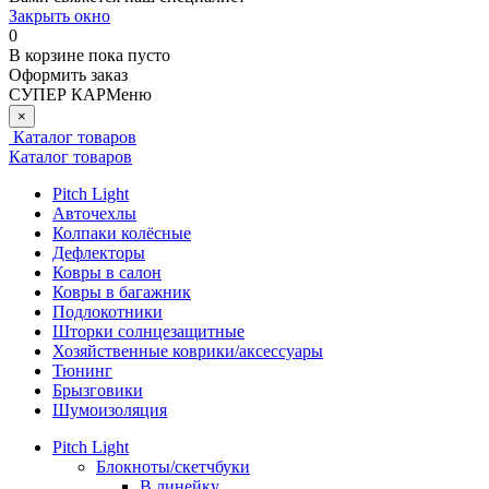
Закрыть окно
0
В корзине
пока пусто
Оформить заказ
СУПЕР КАР
Меню
×
Каталог товаров
Каталог товаров
Pitch Light
Авточехлы
Колпаки колёсные
Дефлекторы
Ковры в салон
Ковры в багажник
Подлокотники
Шторки солнцезащитные
Хозяйственные коврики/аксессуары
Тюнинг
Брызговики
Шумоизоляция
Pitch Light
Блокноты/скетчбуки
В линейку