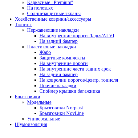
Каркасные "Premium"
На полозьях
Солнцезащитные экраны
Хозяйственные коврики/аксессуары
Тюнинг
Нержавеющие накладки
На внутренние пороги Ладья/ALVI
На задний бампер
Пластиковые накладки
Жабо
Защитные комплекты
На внутренние пороги
На внутренние части задних арок
На задний бампер
На ковролин порогов/центр. тоннеля
Прочие накладки
Спойлер крышки багажника
Брызговики
Модельные
Брызговики Norplast
Брызговики NovLine
Универсальные
Шумоизоляция