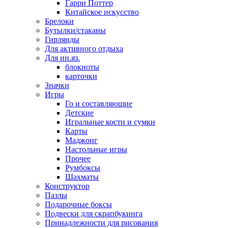
Гарри Поттер
Китайское искусство
Брелоки
Бутылки/стаканы
Гирлянды
Для активного отдыха
Для ин.яз.
блокноты
карточки
Значки
Игры
Го и составляющие
Детские
Игральные кости и сумки
Карты
Маджонг
Настольные игры
Прочее
Румбоксы
Шахматы
Конструктор
Пазлы
Подарочные боксы
Подвески для скрапбукинга
Принадлежности для рисования