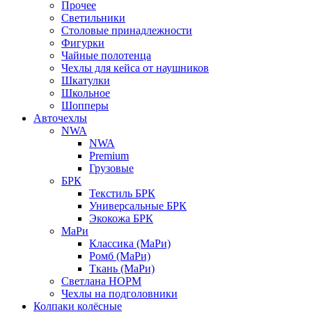
Прочее
Светильники
Столовые принадлежности
Фигурки
Чайные полотенца
Чехлы для кейса от наушников
Шкатулки
Школьное
Шопперы
Авточехлы
NWA
NWA
Premium
Грузовые
БРК
Текстиль БРК
Универсальные БРК
Экокожа БРК
МаРи
Классика (МаРи)
Ромб (МаРи)
Ткань (МаРи)
Светлана НОРМ
Чехлы на подголовники
Колпаки колёсные