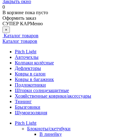
Закрыть окно
0
В корзине
пока пусто
Оформить заказ
СУПЕР КАР
Меню
×
Каталог товаров
Каталог товаров
Pitch Light
Авточехлы
Колпаки колёсные
Дефлекторы
Ковры в салон
Ковры в багажник
Подлокотники
Шторки солнцезащитные
Хозяйственные коврики/аксессуары
Тюнинг
Брызговики
Шумоизоляция
Pitch Light
Блокноты/скетчбуки
В линейку