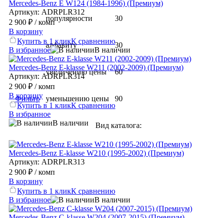
Mercedes-Benz E W124 (1984-1996) (Премиум)
Артикул: ADRPLR312
популярности
30
2 900 ₽
/ комп
В корзину
Купить в 1 клик
К сравнению
алфавиту
30
В избранное
В наличии
Mercedes-Benz E-klasse W211 (2002-2009) (Премиум)
увеличению цены
60
Артикул: ADRPLR314
2 900 ₽
/ комп
В корзину
Фильтр
уменьшению цены
90
Купить в 1 клик
К сравнению
В избранное
В наличии
Вид каталога:
Mercedes-Benz E-klasse W210 (1995-2002) (Премиум)
Артикул: ADRPLR313
2 900 ₽
/ комп
В корзину
Купить в 1 клик
К сравнению
В избранное
В наличии
Mercedes-Benz C-klasse W204 (2007-2015) (Премиум)