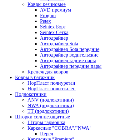
Ковры резиновые
AVD премиум
Frogum
Petex
Seintex Борт
Seintex Сетка
Автодрайвер
Автодрайвер Sota
Автодрайвер Sota передние
Автодрайвер водительские
Автодрайвер задние пары
Автодрайвер передние пары
Крепеж для ковров
Ковры в багажник
НорПласт полиуретан
НорПласт полиэтилен
Подлокотники
ANV (подлокотники)
NWA (подлокотники)
TT (подлокотники)
Шторки солнцезащитные
Шторы гармошка
Каркасные "COBRA"/"NWA"
Перед
Каркасные "Premium"