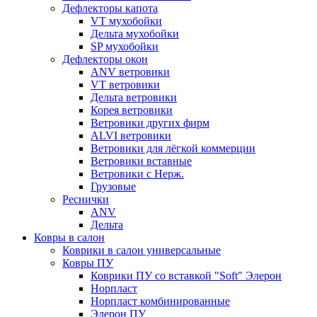
Дефлекторы капота
VT мухобойки
Дельта мухобойки
SP мухобойки
Дефлекторы окон
ANV ветровики
VT ветровики
Дельта ветровики
Корея ветровики
Ветровики других фирм
ALVI ветровики
Ветровики для лёгкой коммерции
Ветровики вставные
Ветровики с Нерж.
Грузовые
Реснички
ANV
Дельта
Ковры в салон
Коврики в салон универсальные
Ковры ПУ
Коврики ПУ со вставкой "Soft" Элерон
Норпласт
Норпласт комбинированные
Элерон ПУ