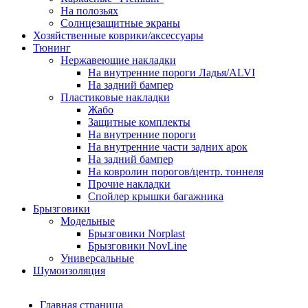
На полозьях
Солнцезащитные экраны
Хозяйственные коврики/аксессуары
Тюнинг
Нержавеющие накладки
На внутренние пороги Ладья/ALVI
На задний бампер
Пластиковые накладки
Жабо
Защитные комплекты
На внутренние пороги
На внутренние части задних арок
На задний бампер
На ковролин порогов/центр. тоннеля
Прочие накладки
Спойлер крышки багажника
Брызговики
Модельные
Брызговики Norplast
Брызговики NovLine
Универсальные
Шумоизоляция
Главная страница