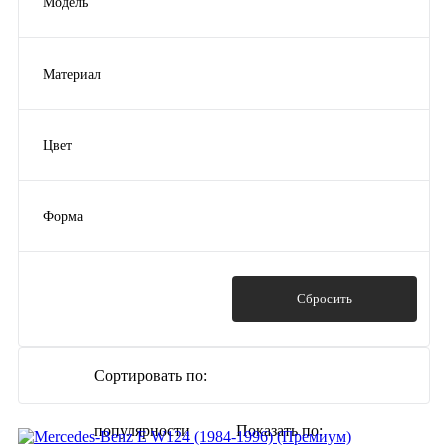
Модель
Ford
(2)
C-Class
(2)
Volkswagen
(4)
Lada Niva
(1)
Opel
(2)
Материал
Zafira
(1)
Показать ещё 6
резина
(35)
Lada Largus
(1)
Spark
(1)
Цвет
Показать ещё 23
чёрный
(35)
Форма
модельные
(35)
Показать
Сбросить
Сортировать по:
популярности
Показать по: