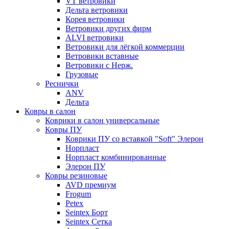
VT ветровики
Дельта ветровики
Корея ветровики
Ветровики других фирм
ALVI ветровики
Ветровики для лёгкой коммерции
Ветровики вставные
Ветровики с Нерж.
Грузовые
Реснички
ANV
Дельта
Ковры в салон
Коврики в салон универсальные
Ковры ПУ
Коврики ПУ со вставкой "Soft" Элерон
Норпласт
Норпласт комбинированные
Элерон ПУ
Ковры резиновые
AVD премиум
Frogum
Petex
Seintex Борт
Seintex Сетка