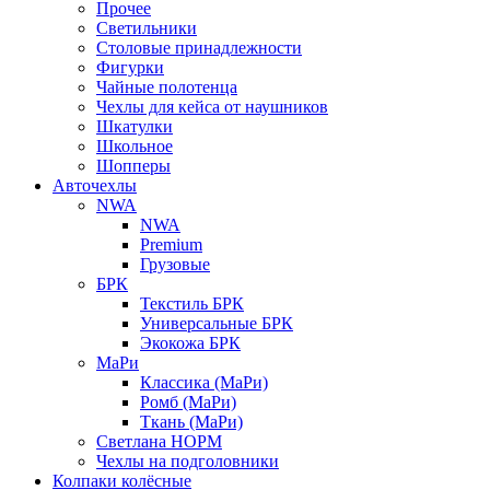
Прочее
Светильники
Столовые принадлежности
Фигурки
Чайные полотенца
Чехлы для кейса от наушников
Шкатулки
Школьное
Шопперы
Авточехлы
NWA
NWA
Premium
Грузовые
БРК
Текстиль БРК
Универсальные БРК
Экокожа БРК
МаРи
Классика (МаРи)
Ромб (МаРи)
Ткань (МаРи)
Светлана НОРМ
Чехлы на подголовники
Колпаки колёсные