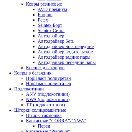
Ковры резиновые
AVD премиум
Frogum
Petex
Seintex Борт
Seintex Сетка
Автодрайвер
Автодрайвер Sota
Автодрайвер Sota передние
Автодрайвер водительские
Автодрайвер задние пары
Автодрайвер передние пары
Крепеж для ковров
Ковры в багажник
НорПласт полиуретан
НорПласт полиэтилен
Подлокотники
ANV (подлокотники)
NWA (подлокотники)
TT (подлокотники)
Шторки солнцезащитные
Шторы гармошка
Каркасные "COBRA"/"NWA"
Перед
Каркасные "Premium"