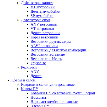
Дефлекторы капота
VT мухобойки
Дельта мухобойки
SP мухобойки
Дефлекторы окон
ANV ветровики
VT ветровики
Дельта ветровики
Корея ветровики
Ветровики других фирм
ALVI ветровики
Ветровики для лёгкой коммерции
Ветровики вставные
Ветровики с Нерж.
Грузовые
Реснички
ANV
Дельта
Ковры в салон
Коврики в салон универсальные
Ковры ПУ
Коврики ПУ со вставкой "Soft" Элерон
Норпласт
Норпласт комбинированные
Элерон ПУ