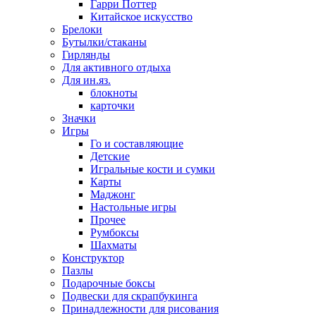
Гарри Поттер
Китайское искусство
Брелоки
Бутылки/стаканы
Гирлянды
Для активного отдыха
Для ин.яз.
блокноты
карточки
Значки
Игры
Го и составляющие
Детские
Игральные кости и сумки
Карты
Маджонг
Настольные игры
Прочее
Румбоксы
Шахматы
Конструктор
Пазлы
Подарочные боксы
Подвески для скрапбукинга
Принадлежности для рисования