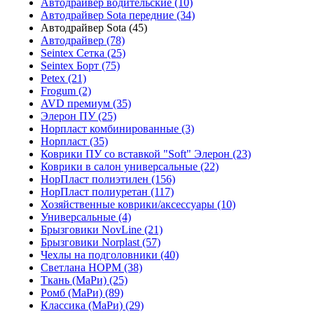
Автодрайвер водительские (10)
Автодрайвер Sota передние (34)
Автодрайвер Sota (45)
Автодрайвер (78)
Seintex Сетка (25)
Seintex Борт (75)
Petex (21)
Frogum (2)
AVD премиум (35)
Элерон ПУ (25)
Норпласт комбинированные (3)
Норпласт (35)
Коврики ПУ со вставкой "Soft" Элерон (23)
Коврики в салон универсальные (22)
НорПласт полиэтилен (156)
НорПласт полиуретан (117)
Хозяйственные коврики/аксессуары (10)
Универсальные (4)
Брызговики NovLine (21)
Брызговики Norplast (57)
Чехлы на подголовники (40)
Светлана НОРМ (38)
Ткань (МаРи) (25)
Ромб (МаРи) (89)
Классика (МаРи) (29)