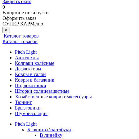
Закрыть окно
0
В корзине
пока пусто
Оформить заказ
СУПЕР КАР
Меню
×
Каталог товаров
Каталог товаров
Pitch Light
Авточехлы
Колпаки колёсные
Дефлекторы
Ковры в салон
Ковры в багажник
Подлокотники
Шторки солнцезащитные
Хозяйственные коврики/аксессуары
Тюнинг
Брызговики
Шумоизоляция
Pitch Light
Блокноты/скетчбуки
В линейку