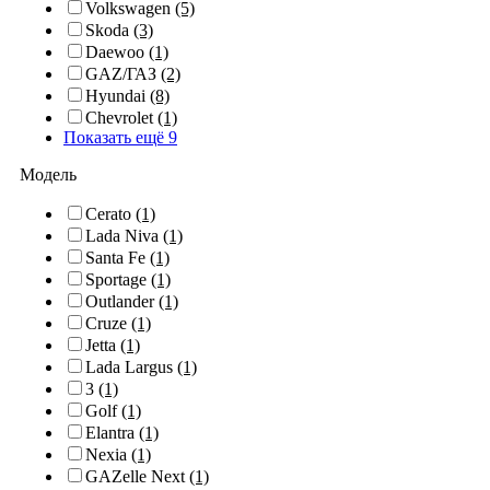
Volkswagen
(5)
Skoda
(3)
Daewoo
(1)
GAZ/ГАЗ
(2)
Hyundai
(8)
Chevrolet
(1)
Показать ещё 9
Модель
Cerato
(1)
Lada Niva
(1)
Santa Fe
(1)
Sportage
(1)
Outlander
(1)
Cruze
(1)
Jetta
(1)
Lada Largus
(1)
3
(1)
Golf
(1)
Elantra
(1)
Nexia
(1)
GAZelle Next
(1)