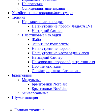
На полозьях
Солнцезащитные экраны
Хозяйственные коврики/аксессуары
Тюнинг
Нержавеющие накладки
На внутренние пороги Ладья/ALVI
На задний бампер
Пластиковые накладки
Жабо
Защитные комплекты
На внутренние пороги
На внутренние части задних арок
На задний бампер
На ковролин порогов/центр. тоннеля
Прочие накладки
Спойлер крышки багажника
Брызговики
Модельные
Брызговики Norplast
Брызговики NovLine
Универсальные
Шумоизоляция
Главная страница