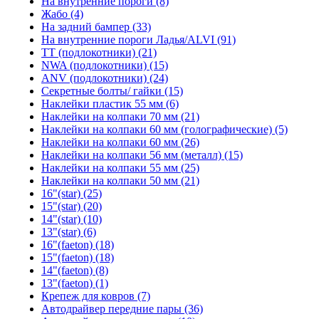
На внутренние пороги (8)
Жабо (4)
На задний бампер (33)
На внутренние пороги Ладья/ALVI (91)
TT (подлокотники) (21)
NWA (подлокотники) (15)
ANV (подлокотники) (24)
Секретные болты/ гайки (15)
Наклейки пластик 55 мм (6)
Наклейки на колпаки 70 мм (21)
Наклейки на колпаки 60 мм (голографические) (5)
Наклейки на колпаки 60 мм (26)
Наклейки на колпаки 56 мм (металл) (15)
Наклейки на колпаки 55 мм (25)
Наклейки на колпаки 50 мм (21)
16"(star) (25)
15"(star) (20)
14"(star) (10)
13"(star) (6)
16"(faeton) (18)
15"(faeton) (18)
14"(faeton) (8)
13"(faeton) (1)
Крепеж для ковров (7)
Автодрайвер передние пары (36)