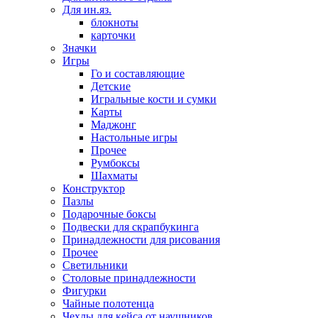
Для ин.яз.
блокноты
карточки
Значки
Игры
Го и составляющие
Детские
Игральные кости и сумки
Карты
Маджонг
Настольные игры
Прочее
Румбоксы
Шахматы
Конструктор
Пазлы
Подарочные боксы
Подвески для скрапбукинга
Принадлежности для рисования
Прочее
Светильники
Столовые принадлежности
Фигурки
Чайные полотенца
Чехлы для кейса от наушников