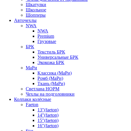
Шкатулки
Школьное
Шопперы
Авточехлы
NWA
NWA
Premium
Грузовые
БРК
Текстиль БРК
Универсальные БРК
Экокожа БРК
МаРи
Классика (МаРи)
Ромб (МаРи)
Ткань (МаРи)
Светлана НОРМ
Чехлы на подголовники
Колпаки колёсные
Faeton
13"(faeton)
14"(faeton)
15"(faeton)
16"(faeton)
Star