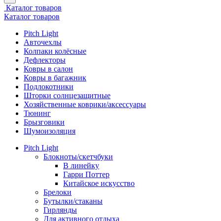
Каталог товаров
Каталог товаров
Pitch Light
Авточехлы
Колпаки колёсные
Дефлекторы
Ковры в салон
Ковры в багажник
Подлокотники
Шторки солнцезащитные
Хозяйственные коврики/аксессуары
Тюнинг
Брызговики
Шумоизоляция
Pitch Light
Блокноты/скетчбуки
В линейку
Гарри Поттер
Китайское искусство
Брелоки
Бутылки/стаканы
Гирлянды
Для активного отдыха