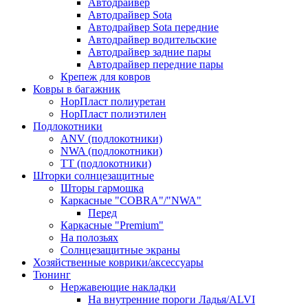
Автодрайвер
Автодрайвер Sota
Автодрайвер Sota передние
Автодрайвер водительские
Автодрайвер задние пары
Автодрайвер передние пары
Крепеж для ковров
Ковры в багажник
НорПласт полиуретан
НорПласт полиэтилен
Подлокотники
ANV (подлокотники)
NWA (подлокотники)
TT (подлокотники)
Шторки солнцезащитные
Шторы гармошка
Каркасные "COBRA"/"NWA"
Перед
Каркасные "Premium"
На полозьях
Солнцезащитные экраны
Хозяйственные коврики/аксессуары
Тюнинг
Нержавеющие накладки
На внутренние пороги Ладья/ALVI