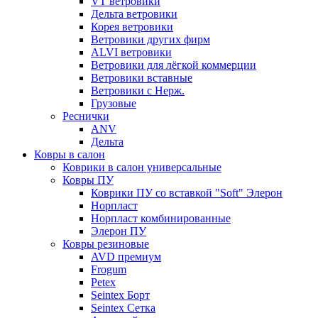
VT ветровики
Дельта ветровики
Корея ветровики
Ветровики других фирм
ALVI ветровики
Ветровики для лёгкой коммерции
Ветровики вставные
Ветровики с Нерж.
Грузовые
Реснички
ANV
Дельта
Ковры в салон
Коврики в салон универсальные
Ковры ПУ
Коврики ПУ со вставкой "Soft" Элерон
Норпласт
Норпласт комбинированные
Элерон ПУ
Ковры резиновые
AVD премиум
Frogum
Petex
Seintex Борт
Seintex Сетка