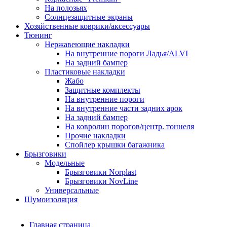
На полозьях
Солнцезащитные экраны
Хозяйственные коврики/аксессуары
Тюнинг
Нержавеющие накладки
На внутренние пороги Ладья/ALVI
На задний бампер
Пластиковые накладки
Жабо
Защитные комплекты
На внутренние пороги
На внутренние части задних арок
На задний бампер
На ковролин порогов/центр. тоннеля
Прочие накладки
Спойлер крышки багажника
Брызговики
Модельные
Брызговики Norplast
Брызговики NovLine
Универсальные
Шумоизоляция
Главная страница