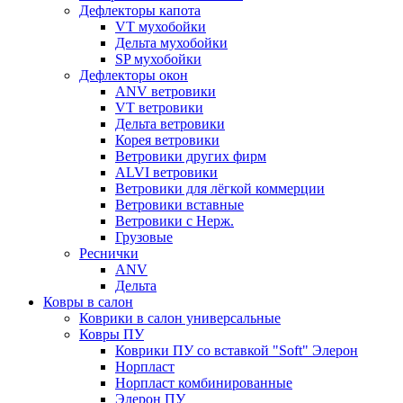
Дефлекторы капота
VT мухобойки
Дельта мухобойки
SP мухобойки
Дефлекторы окон
ANV ветровики
VT ветровики
Дельта ветровики
Корея ветровики
Ветровики других фирм
ALVI ветровики
Ветровики для лёгкой коммерции
Ветровики вставные
Ветровики с Нерж.
Грузовые
Реснички
ANV
Дельта
Ковры в салон
Коврики в салон универсальные
Ковры ПУ
Коврики ПУ со вставкой "Soft" Элерон
Норпласт
Норпласт комбинированные
Элерон ПУ