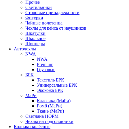
Прочее
Светильники
Столовые принадлежности
Фигурки
Чайные полотенца
Чехлы для кейса от наушников
Шкатулки
Школьное
Шопперы
Авточехлы
NWA
NWA
Premium
Грузовые
БРК
Текстиль БРК
Универсальные БРК
Экокожа БРК
МаРи
Классика (МаРи)
Ромб (МаРи)
Ткань (МаРи)
Светлана НОРМ
Чехлы на подголовники
Колпаки колёсные