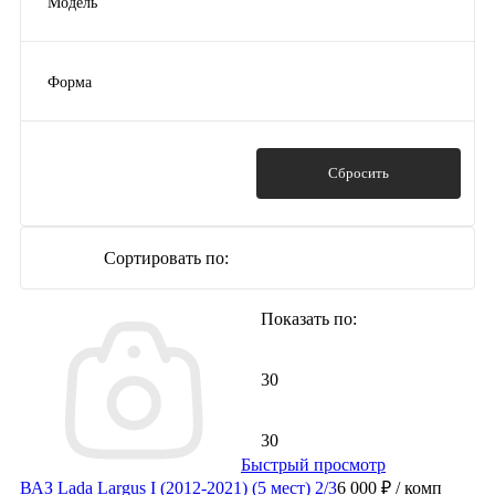
Модель
Kia
(1)
Cerato
(1)
Hyundai
(1)
Lada Vesta
(1)
Great Wall
(1)
Форма
Lacetti
(1)
Показать ещё 1
модельные
(29)
Lada XRay
(1)
Fiesta
(1)
Показать
Сбросить
Показать ещё 5
Сортировать по:
популярности
Показать по:
популярности
30
алфавиту
30
Быстрый просмотр
ВАЗ Lada Largus I (2012-2021) (5 мест) 2/3
6 000 ₽
/ комп