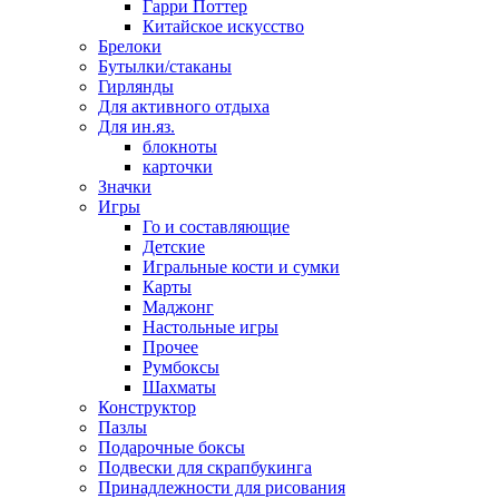
Гарри Поттер
Китайское искусство
Брелоки
Бутылки/стаканы
Гирлянды
Для активного отдыха
Для ин.яз.
блокноты
карточки
Значки
Игры
Го и составляющие
Детские
Игральные кости и сумки
Карты
Маджонг
Настольные игры
Прочее
Румбоксы
Шахматы
Конструктор
Пазлы
Подарочные боксы
Подвески для скрапбукинга
Принадлежности для рисования