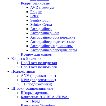
Ковры резиновые
AVD премиум
Frogum
Petex
Seintex Борт
Seintex Сетка
Автодрайвер
Автодрайвер Sota
Автодрайвер Sota передние
Автодрайвер водительские
Автодрайвер задние пары
Автодрайвер передние пары
Крепеж для ковров
Ковры в багажник
НорПласт полиуретан
НорПласт полиэтилен
Подлокотники
ANV (подлокотники)
NWA (подлокотники)
TT (подлокотники)
Шторки солнцезащитные
Шторы гармошка
Каркасные "COBRA"/"NWA"
Перед
Каркасные "Premium"