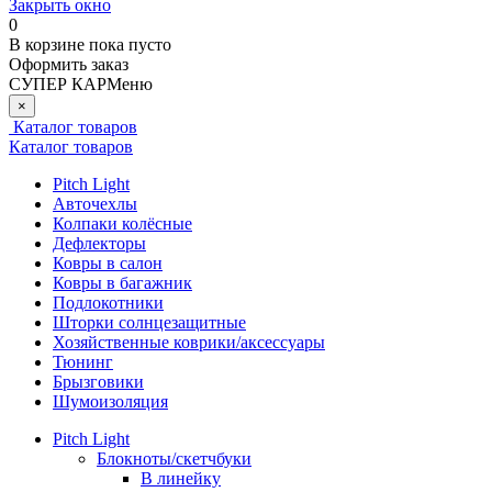
Закрыть окно
0
В корзине
пока пусто
Оформить заказ
СУПЕР КАР
Меню
×
Каталог товаров
Каталог товаров
Pitch Light
Авточехлы
Колпаки колёсные
Дефлекторы
Ковры в салон
Ковры в багажник
Подлокотники
Шторки солнцезащитные
Хозяйственные коврики/аксессуары
Тюнинг
Брызговики
Шумоизоляция
Pitch Light
Блокноты/скетчбуки
В линейку