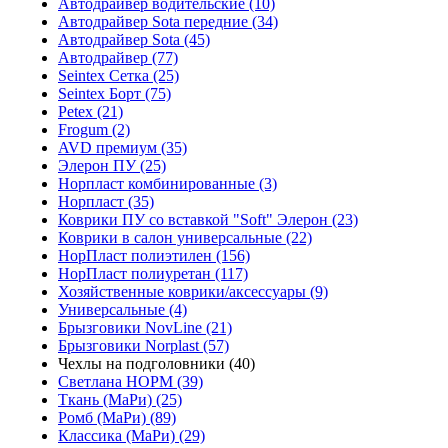
Автодрайвер водительские (10)
Автодрайвер Sota передние (34)
Автодрайвер Sota (45)
Автодрайвер (77)
Seintex Сетка (25)
Seintex Борт (75)
Petex (21)
Frogum (2)
AVD премиум (35)
Элерон ПУ (25)
Норпласт комбинированные (3)
Норпласт (35)
Коврики ПУ со вставкой "Soft" Элерон (23)
Коврики в салон универсальные (22)
НорПласт полиэтилен (156)
НорПласт полиуретан (117)
Хозяйственные коврики/аксессуары (9)
Универсальные (4)
Брызговики NovLine (21)
Брызговики Norplast (57)
Чехлы на подголовники (40)
Светлана НОРМ (39)
Ткань (МаРи) (25)
Ромб (МаРи) (89)
Классика (МаРи) (29)