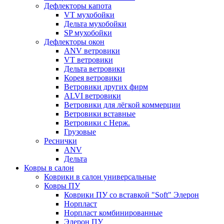
Дефлекторы капота
VT мухобойки
Дельта мухобойки
SP мухобойки
Дефлекторы окон
ANV ветровики
VT ветровики
Дельта ветровики
Корея ветровики
Ветровики других фирм
ALVI ветровики
Ветровики для лёгкой коммерции
Ветровики вставные
Ветровики с Нерж.
Грузовые
Реснички
ANV
Дельта
Ковры в салон
Коврики в салон универсальные
Ковры ПУ
Коврики ПУ со вставкой "Soft" Элерон
Норпласт
Норпласт комбинированные
Элерон ПУ