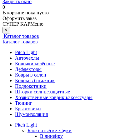
Закрыть окно
0
В корзине
пока пусто
Оформить заказ
СУПЕР КАР
Меню
×
Каталог товаров
Каталог товаров
Pitch Light
Авточехлы
Колпаки колёсные
Дефлекторы
Ковры в салон
Ковры в багажник
Подлокотники
Шторки солнцезащитные
Хозяйственные коврики/аксессуары
Тюнинг
Брызговики
Шумоизоляция
Pitch Light
Блокноты/скетчбуки
В линейку