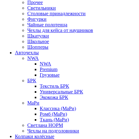
Прочее
Светильники
Столовые принадлежности
Фигурки
Чайные полотенца
Чехлы для кейса от наушников
Шкатулки
Школьное
Шопперы
Авточехлы
NWA
NWA
Premium
Грузовые
БРК
Текстиль БРК
Универсальные БРК
Экокожа БРК
МаРи
Классика (МаРи)
Ромб (МаРи)
Ткань (МаРи)
Светлана НОРМ
Чехлы на подголовники
Колпаки колёсные