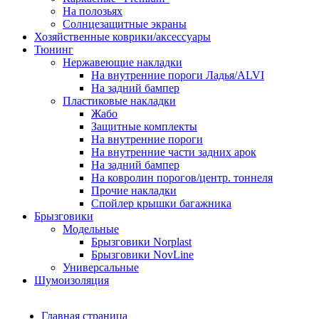
На полозьях
Солнцезащитные экраны
Хозяйственные коврики/аксессуары
Тюнинг
Нержавеющие накладки
На внутренние пороги Ладья/ALVI
На задний бампер
Пластиковые накладки
Жабо
Защитные комплекты
На внутренние пороги
На внутренние части задних арок
На задний бампер
На ковролин порогов/центр. тоннеля
Прочие накладки
Спойлер крышки багажника
Брызговики
Модельные
Брызговики Norplast
Брызговики NovLine
Универсальные
Шумоизоляция
Главная страница