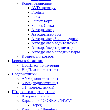
Ковры резиновые
AVD премиум
Frogum
Petex
Seintex Борт
Seintex Сетка
Автодрайвер
Автодрайвер Sota
Автодрайвер Sota передние
Автодрайвер водительские
Автодрайвер задние пары
Автодрайвер передние пары
Крепеж для ковров
Ковры в багажник
НорПласт полиуретан
НорПласт полиэтилен
Подлокотники
ANV (подлокотники)
NWA (подлокотники)
TT (подлокотники)
Шторки солнцезащитные
Шторы гармошка
Каркасные "COBRA"/"NWA"
Перед
Каркасные "Premium"