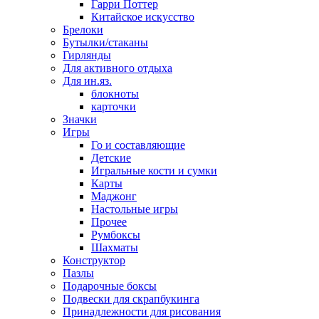
Гарри Поттер
Китайское искусство
Брелоки
Бутылки/стаканы
Гирлянды
Для активного отдыха
Для ин.яз.
блокноты
карточки
Значки
Игры
Го и составляющие
Детские
Игральные кости и сумки
Карты
Маджонг
Настольные игры
Прочее
Румбоксы
Шахматы
Конструктор
Пазлы
Подарочные боксы
Подвески для скрапбукинга
Принадлежности для рисования