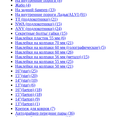
На внутренние пороги (8)
Жабо (4)
На задний бампер (33)
На внутренние пороги Ладья/ALVI (91)
TT (подлокотники) (21)
NWA (подлокотники) (15)
ANV (подлокотники) (24)
Секретные болты/ гайки (15)
Наклейки пластик 55 мм (6)
Наклейки на колпаки 70 мм (21)
Наклейки на колпаки 60 мм (голографические) (5)
Наклейки на колпаки 60 мм (26)
Наклейки на колпаки 56 мм (металл) (15)
Наклейки на колпаки 55 мм (25)
Наклейки на колпаки 50 мм (21)
16"(star) (25)
15"(star) (20)
14"(star) (10)
13"(star) (6)
16"(faeton) (18)
15"(faeton) (18)
14"(faeton) (9)
13"(faeton) (1)
Крепеж для ковров (7)
Автодрайвер передние пары (36)