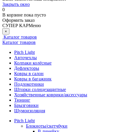
Закрыть окно
0
В корзине
пока пусто
Оформить заказ
СУПЕР КАР
Меню
×
Каталог товаров
Каталог товаров
Pitch Light
Авточехлы
Колпаки колёсные
Дефлекторы
Ковры в салон
Ковры в багажник
Подлокотники
Шторки солнцезащитные
Хозяйственные коврики/аксессуары
Тюнинг
Брызговики
Шумоизоляция
Pitch Light
Блокноты/скетчбуки
В линейку