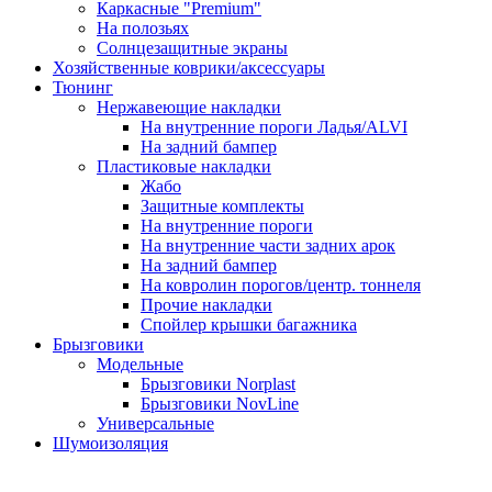
Каркасные "Premium"
На полозьях
Солнцезащитные экраны
Хозяйственные коврики/аксессуары
Тюнинг
Нержавеющие накладки
На внутренние пороги Ладья/ALVI
На задний бампер
Пластиковые накладки
Жабо
Защитные комплекты
На внутренние пороги
На внутренние части задних арок
На задний бампер
На ковролин порогов/центр. тоннеля
Прочие накладки
Спойлер крышки багажника
Брызговики
Модельные
Брызговики Norplast
Брызговики NovLine
Универсальные
Шумоизоляция