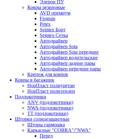
Элерон ПУ
Ковры резиновые
AVD премиум
Frogum
Petex
Seintex Борт
Seintex Сетка
Автодрайвер
Автодрайвер Sota
Автодрайвер Sota передние
Автодрайвер водительские
Автодрайвер задние пары
Автодрайвер передние пары
Крепеж для ковров
Ковры в багажник
НорПласт полиуретан
НорПласт полиэтилен
Подлокотники
ANV (подлокотники)
NWA (подлокотники)
TT (подлокотники)
Шторки солнцезащитные
Шторы гармошка
Каркасные "COBRA"/"NWA"
Перед