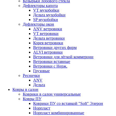
Козырьки лобового стекла
Дефлекторы капота
VT мухобойки
Дельта мухобойки
SP мухобойки
Дефлекторы окон
ANV ветровики
VT ветровики
Дельта ветровики
Корея ветровики
Ветровики других фирм
ALVI ветровики
Ветровики для лёгкой коммерции
Ветровики вставные
Ветровики с Нерж.
Грузовые
Реснички
ANV
Дельта
Ковры в салон
Коврики в салон универсальные
Ковры ПУ
Коврики ПУ со вставкой "Soft" Элерон
Норпласт
Норпласт комбинированные