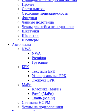
Прочее
Светильники
Столовые принадлежности
Фигурки
Чайные полотенца
Чехлы для кейса от наушников
Шкатулки
Школьное
Шопперы
Авточехлы
NWA
NWA
Premium
Грузовые
БРК
Текстиль БРК
Универсальные БРК
Экокожа БРК
МаРи
Классика (МаРи)
Ромб (МаРи)
Ткань (МаРи)
Светлана НОРМ
Чехлы на подголовники