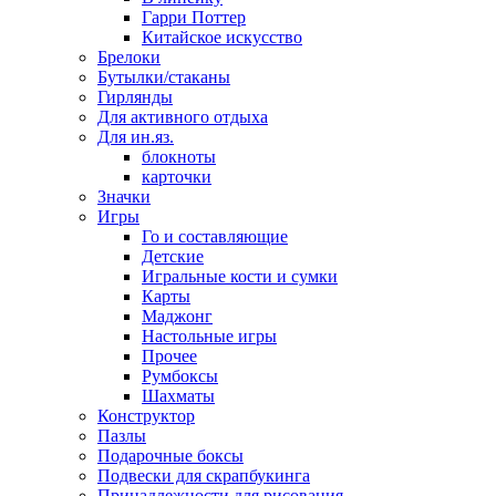
Гарри Поттер
Китайское искусство
Брелоки
Бутылки/стаканы
Гирлянды
Для активного отдыха
Для ин.яз.
блокноты
карточки
Значки
Игры
Го и составляющие
Детские
Игральные кости и сумки
Карты
Маджонг
Настольные игры
Прочее
Румбоксы
Шахматы
Конструктор
Пазлы
Подарочные боксы
Подвески для скрапбукинга
Принадлежности для рисования