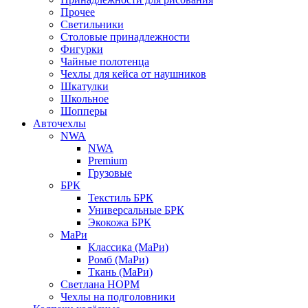
Прочее
Светильники
Столовые принадлежности
Фигурки
Чайные полотенца
Чехлы для кейса от наушников
Шкатулки
Школьное
Шопперы
Авточехлы
NWA
NWA
Premium
Грузовые
БРК
Текстиль БРК
Универсальные БРК
Экокожа БРК
МаРи
Классика (МаРи)
Ромб (МаРи)
Ткань (МаРи)
Светлана НОРМ
Чехлы на подголовники