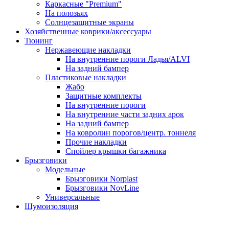
Каркасные "Premium"
На полозьях
Солнцезащитные экраны
Хозяйственные коврики/аксессуары
Тюнинг
Нержавеющие накладки
На внутренние пороги Ладья/ALVI
На задний бампер
Пластиковые накладки
Жабо
Защитные комплекты
На внутренние пороги
На внутренние части задних арок
На задний бампер
На ковролин порогов/центр. тоннеля
Прочие накладки
Спойлер крышки багажника
Брызговики
Модельные
Брызговики Norplast
Брызговики NovLine
Универсальные
Шумоизоляция