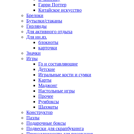
Гарри Поттер
Китайское искусство
Брелоки
Бутылки/стаканы
Гирлянды
Для активного отдыха
Для ин.яз.
блокноты
карточки
Значки
Игры
Го и составляющие
Детские
Игральные кости и сумки
Карты
Маджонг
Настольные игры
Прочее
Румбоксы
Шахматы
Конструктор
Пазлы
Подарочные боксы
Подвески для скрапбукинга
Принадлежности для рисования