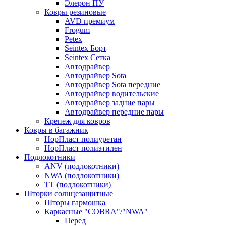
Элерон ПУ
Ковры резиновые
AVD премиум
Frogum
Petex
Seintex Борт
Seintex Сетка
Автодрайвер
Автодрайвер Sota
Автодрайвер Sota передние
Автодрайвер водительские
Автодрайвер задние пары
Автодрайвер передние пары
Крепеж для ковров
Ковры в багажник
НорПласт полиуретан
НорПласт полиэтилен
Подлокотники
ANV (подлокотники)
NWA (подлокотники)
TT (подлокотники)
Шторки солнцезащитные
Шторы гармошка
Каркасные "COBRA"/"NWA"
Перед