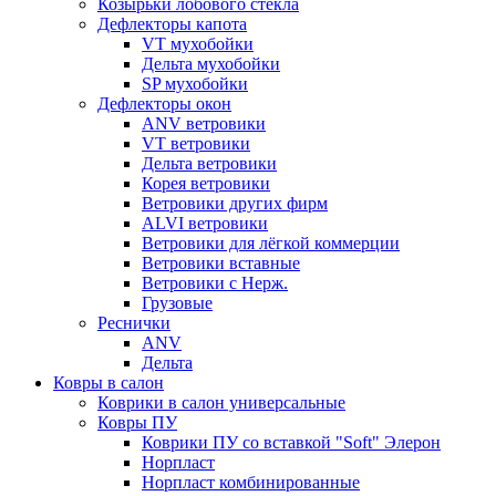
Козырьки лобового стекла
Дефлекторы капота
VT мухобойки
Дельта мухобойки
SP мухобойки
Дефлекторы окон
ANV ветровики
VT ветровики
Дельта ветровики
Корея ветровики
Ветровики других фирм
ALVI ветровики
Ветровики для лёгкой коммерции
Ветровики вставные
Ветровики с Нерж.
Грузовые
Реснички
ANV
Дельта
Ковры в салон
Коврики в салон универсальные
Ковры ПУ
Коврики ПУ со вставкой "Soft" Элерон
Норпласт
Норпласт комбинированные