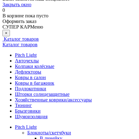
Закрыть окно
0
В корзине
пока пусто
Оформить заказ
СУПЕР КАР
Меню
×
Каталог товаров
Каталог товаров
Pitch Light
Авточехлы
Колпаки колёсные
Дефлекторы
Ковры в салон
Ковры в багажник
Подлокотники
Шторки солнцезащитные
Хозяйственные коврики/аксессуары
Тюнинг
Брызговики
Шумоизоляция
Pitch Light
Блокноты/скетчбуки
В линейку