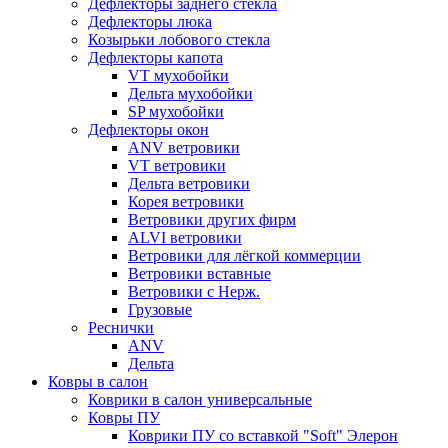
Дефлекторы заднего стекла
Дефлекторы люка
Козырьки лобового стекла
Дефлекторы капота
VT мухобойки
Дельта мухобойки
SP мухобойки
Дефлекторы окон
ANV ветровики
VT ветровики
Дельта ветровики
Корея ветровики
Ветровики других фирм
ALVI ветровики
Ветровики для лёгкой коммерции
Ветровики вставные
Ветровики с Нерж.
Грузовые
Реснички
ANV
Дельта
Ковры в салон
Коврики в салон универсальные
Ковры ПУ
Коврики ПУ со вставкой "Soft" Элерон