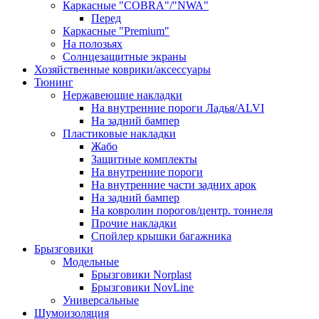
Каркасные "COBRA"/"NWA"
Перед
Каркасные "Premium"
На полозьях
Солнцезащитные экраны
Хозяйственные коврики/аксессуары
Тюнинг
Нержавеющие накладки
На внутренние пороги Ладья/ALVI
На задний бампер
Пластиковые накладки
Жабо
Защитные комплекты
На внутренние пороги
На внутренние части задних арок
На задний бампер
На ковролин порогов/центр. тоннеля
Прочие накладки
Спойлер крышки багажника
Брызговики
Модельные
Брызговики Norplast
Брызговики NovLine
Универсальные
Шумоизоляция