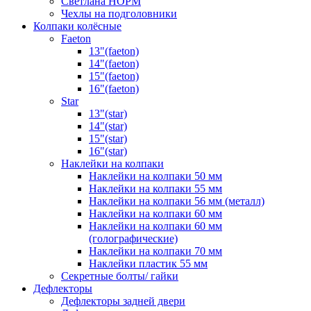
Светлана НОРМ
Чехлы на подголовники
Колпаки колёсные
Faeton
13"(faeton)
14"(faeton)
15"(faeton)
16"(faeton)
Star
13"(star)
14"(star)
15"(star)
16"(star)
Наклейки на колпаки
Наклейки на колпаки 50 мм
Наклейки на колпаки 55 мм
Наклейки на колпаки 56 мм (металл)
Наклейки на колпаки 60 мм
Наклейки на колпаки 60 мм
(голографические)
Наклейки на колпаки 70 мм
Наклейки пластик 55 мм
Секретные болты/ гайки
Дефлекторы
Дефлекторы задней двери