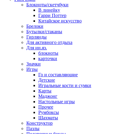
Блокноты/скетчбуки
В линейку
Гарри Поттер
Китайское искусство
Брелоки
Бутылки/стаканы
Гирлянды
Для активного отдыха
Для ин.яз.
блокноты
карточки
Значки
Игры
Го и составляющие
Детские
Игральные кости и сумки
Карты
Маджонг
Настольные игры
Прочее
Румбоксы
Шахматы
Конструктор
Пазлы
Подарочные боксы