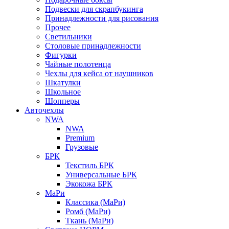
Подвески для скрапбукинга
Принадлежности для рисования
Прочее
Светильники
Столовые принадлежности
Фигурки
Чайные полотенца
Чехлы для кейса от наушников
Шкатулки
Школьное
Шопперы
Авточехлы
NWA
NWA
Premium
Грузовые
БРК
Текстиль БРК
Универсальные БРК
Экокожа БРК
МаРи
Классика (МаРи)
Ромб (МаРи)
Ткань (МаРи)