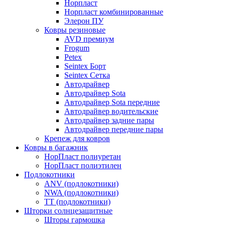
Норпласт
Норпласт комбинированные
Элерон ПУ
Ковры резиновые
AVD премиум
Frogum
Petex
Seintex Борт
Seintex Сетка
Автодрайвер
Автодрайвер Sota
Автодрайвер Sota передние
Автодрайвер водительские
Автодрайвер задние пары
Автодрайвер передние пары
Крепеж для ковров
Ковры в багажник
НорПласт полиуретан
НорПласт полиэтилен
Подлокотники
ANV (подлокотники)
NWA (подлокотники)
TT (подлокотники)
Шторки солнцезащитные
Шторы гармошка