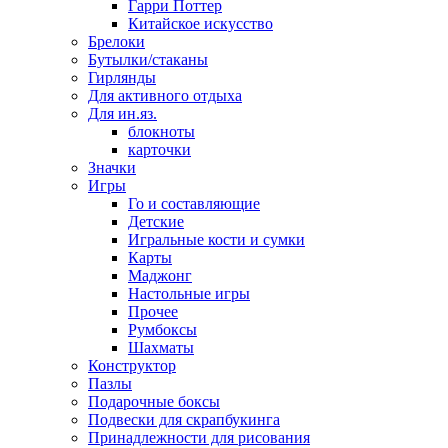
Гарри Поттер
Китайское искусство
Брелоки
Бутылки/стаканы
Гирлянды
Для активного отдыха
Для ин.яз.
блокноты
карточки
Значки
Игры
Го и составляющие
Детские
Игральные кости и сумки
Карты
Маджонг
Настольные игры
Прочее
Румбоксы
Шахматы
Конструктор
Пазлы
Подарочные боксы
Подвески для скрапбукинга
Принадлежности для рисования