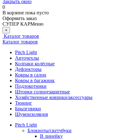
Закрыть окно
0
В корзине
пока пусто
Оформить заказ
СУПЕР КАР
Меню
×
Каталог товаров
Каталог товаров
Pitch Light
Авточехлы
Колпаки колёсные
Дефлекторы
Ковры в салон
Ковры в багажник
Подлокотники
Шторки солнцезащитные
Хозяйственные коврики/аксессуары
Тюнинг
Брызговики
Шумоизоляция
Pitch Light
Блокноты/скетчбуки
В линейку