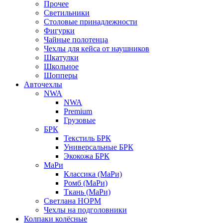
Прочее
Светильники
Столовые принадлежности
Фигурки
Чайные полотенца
Чехлы для кейса от наушников
Шкатулки
Школьное
Шопперы
Авточехлы
NWA
NWA
Premium
Грузовые
БРК
Текстиль БРК
Универсальные БРК
Экокожа БРК
МаРи
Классика (МаРи)
Ромб (МаРи)
Ткань (МаРи)
Светлана НОРМ
Чехлы на подголовники
Колпаки колёсные