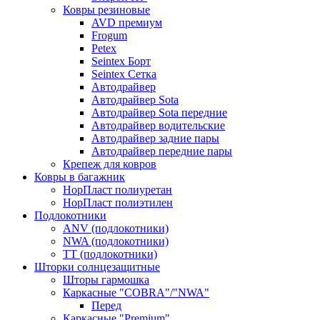
Ковры резиновые
AVD премиум
Frogum
Petex
Seintex Борт
Seintex Сетка
Автодрайвер
Автодрайвер Sota
Автодрайвер Sota передние
Автодрайвер водительские
Автодрайвер задние пары
Автодрайвер передние пары
Крепеж для ковров
Ковры в багажник
НорПласт полиуретан
НорПласт полиэтилен
Подлокотники
ANV (подлокотники)
NWA (подлокотники)
TT (подлокотники)
Шторки солнцезащитные
Шторы гармошка
Каркасные "COBRA"/"NWA"
Перед
Каркасные "Premium"