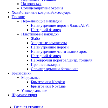
На полозьях
Солнцезащитные экраны
Хозяйственные коврики/аксессуары
Тюнинг
Нержавеющие накладки
На внутренние пороги Ладья/ALVI
На задний бампер
Пластиковые накладки
Жабо
Защитные комплекты
На внутренние пороги
На внутренние части задних арок
На задний бампер
На ковролин порогов/центр. тоннеля
Прочие накладки
Спойлер крышки багажника
Брызговики
Модельные
Брызговики Norplast
Брызговики NovLine
Универсальные
Шумоизоляция
Главная страница