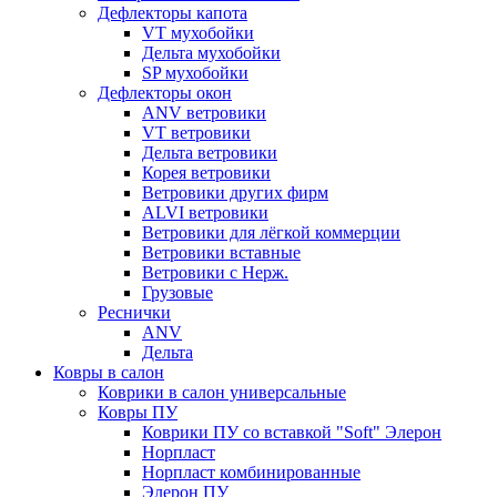
Дефлекторы капота
VT мухобойки
Дельта мухобойки
SP мухобойки
Дефлекторы окон
ANV ветровики
VT ветровики
Дельта ветровики
Корея ветровики
Ветровики других фирм
ALVI ветровики
Ветровики для лёгкой коммерции
Ветровики вставные
Ветровики с Нерж.
Грузовые
Реснички
ANV
Дельта
Ковры в салон
Коврики в салон универсальные
Ковры ПУ
Коврики ПУ со вставкой "Soft" Элерон
Норпласт
Норпласт комбинированные
Элерон ПУ