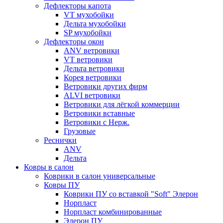
Дефлекторы капота
VT мухобойки
Дельта мухобойки
SP мухобойки
Дефлекторы окон
ANV ветровики
VT ветровики
Дельта ветровики
Корея ветровики
Ветровики других фирм
ALVI ветровики
Ветровики для лёгкой коммерции
Ветровики вставные
Ветровики с Нерж.
Грузовые
Реснички
ANV
Дельта
Ковры в салон
Коврики в салон универсальные
Ковры ПУ
Коврики ПУ со вставкой "Soft" Элерон
Норпласт
Норпласт комбинированные
Элерон ПУ