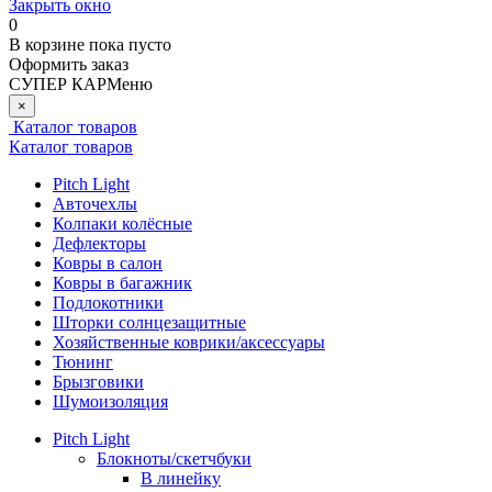
Закрыть окно
0
В корзине
пока пусто
Оформить заказ
СУПЕР КАР
Меню
×
Каталог товаров
Каталог товаров
Pitch Light
Авточехлы
Колпаки колёсные
Дефлекторы
Ковры в салон
Ковры в багажник
Подлокотники
Шторки солнцезащитные
Хозяйственные коврики/аксессуары
Тюнинг
Брызговики
Шумоизоляция
Pitch Light
Блокноты/скетчбуки
В линейку