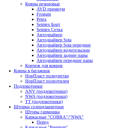
Ковры резиновые
AVD премиум
Frogum
Petex
Seintex Борт
Seintex Сетка
Автодрайвер
Автодрайвер Sota
Автодрайвер Sota передние
Автодрайвер водительские
Автодрайвер задние пары
Автодрайвер передние пары
Крепеж для ковров
Ковры в багажник
НорПласт полиуретан
НорПласт полиэтилен
Подлокотники
ANV (подлокотники)
NWA (подлокотники)
TT (подлокотники)
Шторки солнцезащитные
Шторы гармошка
Каркасные "COBRA"/"NWA"
Перед
Каркасные "Premium"