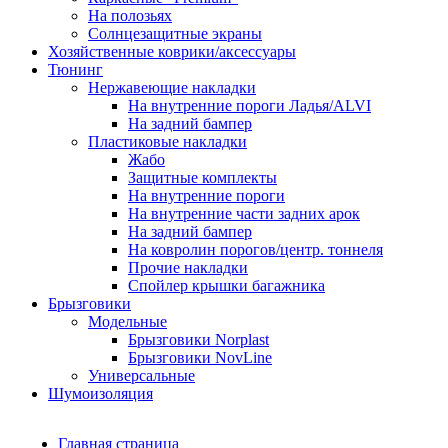
На полозьях
Солнцезащитные экраны
Хозяйственные коврики/аксессуары
Тюнинг
Нержавеющие накладки
На внутренние пороги Ладья/ALVI
На задний бампер
Пластиковые накладки
Жабо
Защитные комплекты
На внутренние пороги
На внутренние части задних арок
На задний бампер
На ковролин порогов/центр. тоннеля
Прочие накладки
Спойлер крышки багажника
Брызговики
Модельные
Брызговики Norplast
Брызговики NovLine
Универсальные
Шумоизоляция
Главная страница