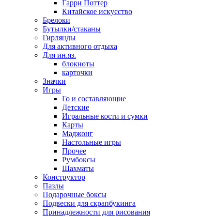
Гарри Поттер
Китайское искусство
Брелоки
Бутылки/стаканы
Гирлянды
Для активного отдыха
Для ин.яз.
блокноты
карточки
Значки
Игры
Го и составляющие
Детские
Игральные кости и сумки
Карты
Маджонг
Настольные игры
Прочее
Румбоксы
Шахматы
Конструктор
Пазлы
Подарочные боксы
Подвески для скрапбукинга
Принадлежности для рисования