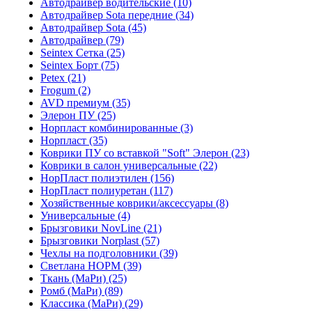
Автодрайвер водительские (10)
Автодрайвер Sota передние (34)
Автодрайвер Sota (45)
Автодрайвер (79)
Seintex Сетка (25)
Seintex Борт (75)
Petex (21)
Frogum (2)
AVD премиум (35)
Элерон ПУ (25)
Норпласт комбинированные (3)
Норпласт (35)
Коврики ПУ со вставкой "Soft" Элерон (23)
Коврики в салон универсальные (22)
НорПласт полиэтилен (156)
НорПласт полиуретан (117)
Хозяйственные коврики/аксессуары (8)
Универсальные (4)
Брызговики NovLine (21)
Брызговики Norplast (57)
Чехлы на подголовники (39)
Светлана НОРМ (39)
Ткань (МаРи) (25)
Ромб (МаРи) (89)
Классика (МаРи) (29)