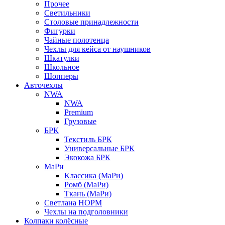
Прочее
Светильники
Столовые принадлежности
Фигурки
Чайные полотенца
Чехлы для кейса от наушников
Шкатулки
Школьное
Шопперы
Авточехлы
NWA
NWA
Premium
Грузовые
БРК
Текстиль БРК
Универсальные БРК
Экокожа БРК
МаРи
Классика (МаРи)
Ромб (МаРи)
Ткань (МаРи)
Светлана НОРМ
Чехлы на подголовники
Колпаки колёсные