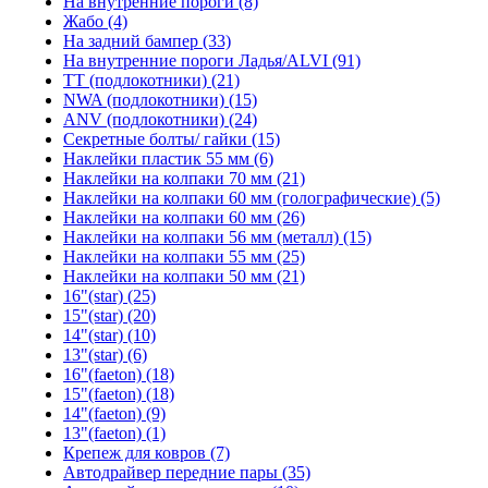
На внутренние пороги (8)
Жабо (4)
На задний бампер (33)
На внутренние пороги Ладья/ALVI (91)
TT (подлокотники) (21)
NWA (подлокотники) (15)
ANV (подлокотники) (24)
Секретные болты/ гайки (15)
Наклейки пластик 55 мм (6)
Наклейки на колпаки 70 мм (21)
Наклейки на колпаки 60 мм (голографические) (5)
Наклейки на колпаки 60 мм (26)
Наклейки на колпаки 56 мм (металл) (15)
Наклейки на колпаки 55 мм (25)
Наклейки на колпаки 50 мм (21)
16"(star) (25)
15"(star) (20)
14"(star) (10)
13"(star) (6)
16"(faeton) (18)
15"(faeton) (18)
14"(faeton) (9)
13"(faeton) (1)
Крепеж для ковров (7)
Автодрайвер передние пары (35)