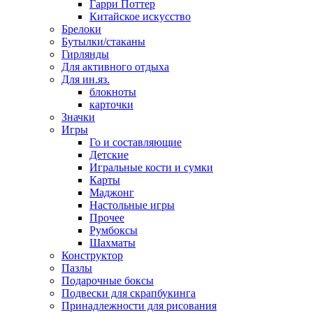
Гарри Поттер
Китайское искусство
Брелоки
Бутылки/стаканы
Гирлянды
Для активного отдыха
Для ин.яз.
блокноты
карточки
Значки
Игры
Го и составляющие
Детские
Игральные кости и сумки
Карты
Маджонг
Настольные игры
Прочее
Румбоксы
Шахматы
Конструктор
Пазлы
Подарочные боксы
Подвески для скрапбукинга
Принадлежности для рисования