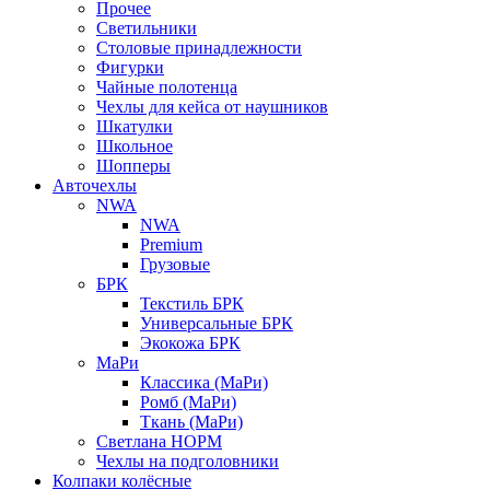
Прочее
Светильники
Столовые принадлежности
Фигурки
Чайные полотенца
Чехлы для кейса от наушников
Шкатулки
Школьное
Шопперы
Авточехлы
NWA
NWA
Premium
Грузовые
БРК
Текстиль БРК
Универсальные БРК
Экокожа БРК
МаРи
Классика (МаРи)
Ромб (МаРи)
Ткань (МаРи)
Светлана НОРМ
Чехлы на подголовники
Колпаки колёсные