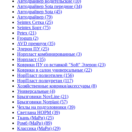
Автодрайвер водительские (10)
Автодрайвер Sota передние (34)
Автодрайвер Sota (45)
Автодрайвер (79)
Seintex Сетка (25)
Seintex Борт (75)
Petex (21)
Frogum (2)
AVD премиум (35)
Элерон ПУ (25)
Норпласт комбинированные (3)
Норпласт (35)
Коврики ПУ со вставкой "Soft" Элерон (23)
Коврики в салон универсальные (22)
НорПласт полиэтилен (156)
НорПласт полиуретан (117)
Хозяйственные коврики/аксессуары (8)
Универсальные (4)
Брызговики NovLine (21)
Брызговики Norplast (57)
Чехлы на подголовники (39)
Светлана НОРМ (39)
Ткань (МаРи) (25)
Ромб (МаРи) (89)
Классика (МаРи) (29)