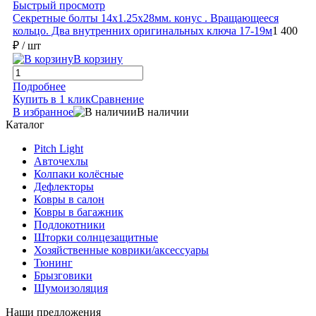
Быстрый просмотр
Секретные болты 14х1.25х28мм. конус . Вращающееся
кольцо. Два внутренних оригинальных ключа 17-19м
1 400
₽
/ шт
В корзину
Подробнее
Купить в 1 клик
Сравнение
В избранное
В наличии
Каталог
Pitch Light
Авточехлы
Колпаки колёсные
Дефлекторы
Ковры в салон
Ковры в багажник
Подлокотники
Шторки солнцезащитные
Хозяйственные коврики/аксессуары
Тюнинг
Брызговики
Шумоизоляция
Наши предложения