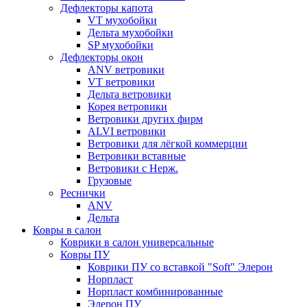
Дефлекторы капота
VT мухобойки
Дельта мухобойки
SP мухобойки
Дефлекторы окон
ANV ветровики
VT ветровики
Дельта ветровики
Корея ветровики
Ветровики других фирм
ALVI ветровики
Ветровики для лёгкой коммерции
Ветровики вставные
Ветровики с Нерж.
Грузовые
Реснички
ANV
Дельта
Ковры в салон
Коврики в салон универсальные
Ковры ПУ
Коврики ПУ со вставкой "Soft" Элерон
Норпласт
Норпласт комбинированные
Элерон ПУ