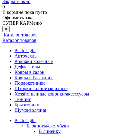
Закрыть окно
0
В корзине
пока пусто
Оформить заказ
СУПЕР КАР
Меню
×
Каталог товаров
Каталог товаров
Pitch Light
Авточехлы
Колпаки колёсные
Дефлекторы
Ковры в салон
Ковры в багажник
Подлокотники
Шторки солнцезащитные
Хозяйственные коврики/аксессуары
Тюнинг
Брызговики
Шумоизоляция
Pitch Light
Блокноты/скетчбуки
В линейку