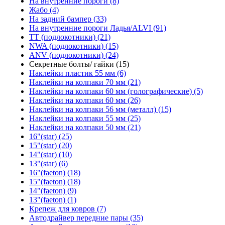
На внутренние пороги (8)
Жабо (4)
На задний бампер (33)
На внутренние пороги Ладья/ALVI (91)
TT (подлокотники) (21)
NWA (подлокотники) (15)
ANV (подлокотники) (24)
Секретные болты/ гайки (15)
Наклейки пластик 55 мм (6)
Наклейки на колпаки 70 мм (21)
Наклейки на колпаки 60 мм (голографические) (5)
Наклейки на колпаки 60 мм (26)
Наклейки на колпаки 56 мм (металл) (15)
Наклейки на колпаки 55 мм (25)
Наклейки на колпаки 50 мм (21)
16"(star) (25)
15"(star) (20)
14"(star) (10)
13"(star) (6)
16"(faeton) (18)
15"(faeton) (18)
14"(faeton) (9)
13"(faeton) (1)
Крепеж для ковров (7)
Автодрайвер передние пары (35)