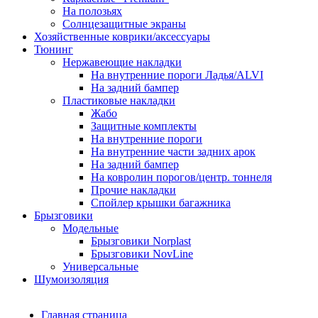
На полозьях
Солнцезащитные экраны
Хозяйственные коврики/аксессуары
Тюнинг
Нержавеющие накладки
На внутренние пороги Ладья/ALVI
На задний бампер
Пластиковые накладки
Жабо
Защитные комплекты
На внутренние пороги
На внутренние части задних арок
На задний бампер
На ковролин порогов/центр. тоннеля
Прочие накладки
Спойлер крышки багажника
Брызговики
Модельные
Брызговики Norplast
Брызговики NovLine
Универсальные
Шумоизоляция
Главная страница