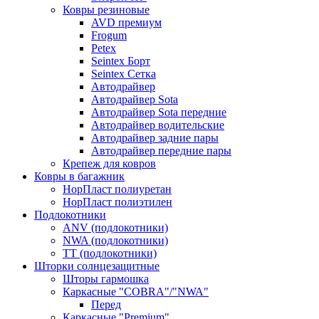
Ковры резиновые
AVD премиум
Frogum
Petex
Seintex Борт
Seintex Сетка
Автодрайвер
Автодрайвер Sota
Автодрайвер Sota передние
Автодрайвер водительские
Автодрайвер задние пары
Автодрайвер передние пары
Крепеж для ковров
Ковры в багажник
НорПласт полиуретан
НорПласт полиэтилен
Подлокотники
ANV (подлокотники)
NWA (подлокотники)
TT (подлокотники)
Шторки солнцезащитные
Шторы гармошка
Каркасные "COBRA"/"NWA"
Перед
Каркасные "Premium"