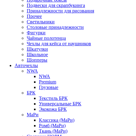
Подвески для скрапбукинга
Принадлежности для рисования
Прочее
Светильники
Столовые принадлежности
Фигурки
Чайные полотенца
Чехлы для кейса от наушников
Шкатулки
Школьное
Шопперы
Авточехлы
NWA
NWA
Premium
Грузовые
БРК
Текстиль БРК
Универсальные БРК
Экокожа БРК
МаРи
Классика (МаРи)
Ромб (МаРи)
Ткань (МаРи)