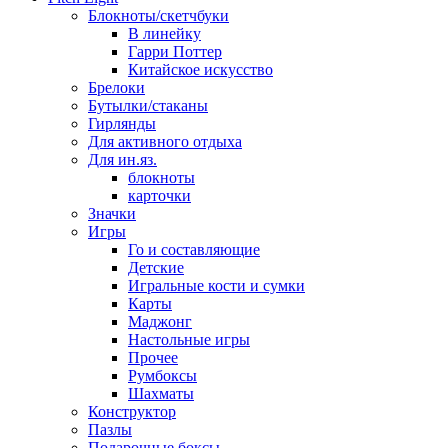
Блокноты/скетчбуки
В линейку
Гарри Поттер
Китайское искусство
Брелоки
Бутылки/стаканы
Гирлянды
Для активного отдыха
Для ин.яз.
блокноты
карточки
Значки
Игры
Го и составляющие
Детские
Игральные кости и сумки
Карты
Маджонг
Настольные игры
Прочее
Румбоксы
Шахматы
Конструктор
Пазлы
Подарочные боксы