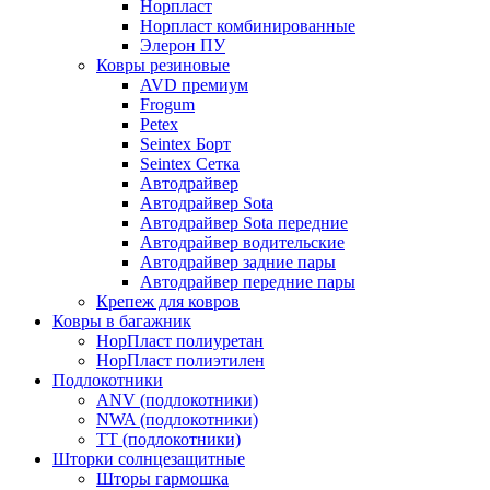
Норпласт
Норпласт комбинированные
Элерон ПУ
Ковры резиновые
AVD премиум
Frogum
Petex
Seintex Борт
Seintex Сетка
Автодрайвер
Автодрайвер Sota
Автодрайвер Sota передние
Автодрайвер водительские
Автодрайвер задние пары
Автодрайвер передние пары
Крепеж для ковров
Ковры в багажник
НорПласт полиуретан
НорПласт полиэтилен
Подлокотники
ANV (подлокотники)
NWA (подлокотники)
TT (подлокотники)
Шторки солнцезащитные
Шторы гармошка