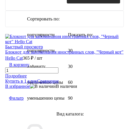
Сортировать по:
популярности
Показать по:
Быстрый просмотр
популярности
30
Блокнот для запоминания иностранных слов, "Черный кот"
Hello Cat
365 ₽
/ шт
В корзину
алфавиту
30
Подробнее
Купить в 1 клик
Сравнение
увеличению цены
60
В избранное
В наличии
Фильтр
уменьшению цены
90
Вид каталога: