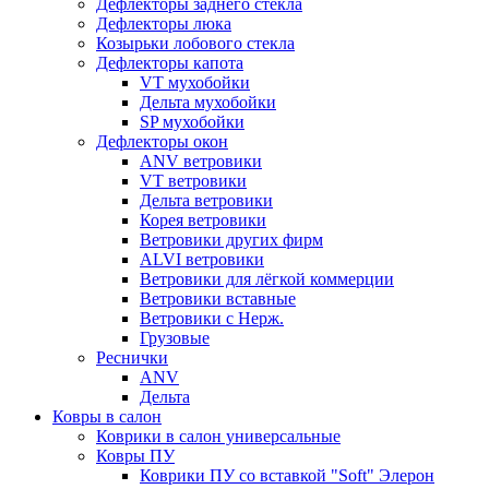
Дефлекторы заднего стекла
Дефлекторы люка
Козырьки лобового стекла
Дефлекторы капота
VT мухобойки
Дельта мухобойки
SP мухобойки
Дефлекторы окон
ANV ветровики
VT ветровики
Дельта ветровики
Корея ветровики
Ветровики других фирм
ALVI ветровики
Ветровики для лёгкой коммерции
Ветровики вставные
Ветровики с Нерж.
Грузовые
Реснички
ANV
Дельта
Ковры в салон
Коврики в салон универсальные
Ковры ПУ
Коврики ПУ со вставкой "Soft" Элерон