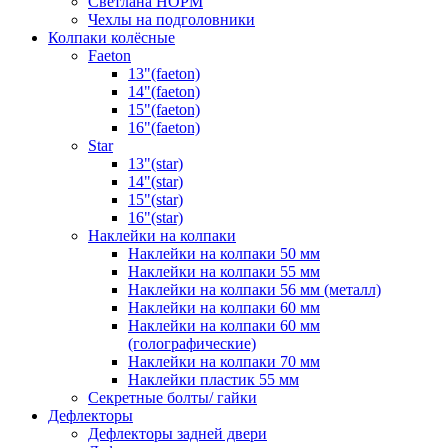
Светлана НОРМ
Чехлы на подголовники
Колпаки колёсные
Faeton
13"(faeton)
14"(faeton)
15"(faeton)
16"(faeton)
Star
13"(star)
14"(star)
15"(star)
16"(star)
Наклейки на колпаки
Наклейки на колпаки 50 мм
Наклейки на колпаки 55 мм
Наклейки на колпаки 56 мм (металл)
Наклейки на колпаки 60 мм
Наклейки на колпаки 60 мм
(голографические)
Наклейки на колпаки 70 мм
Наклейки пластик 55 мм
Секретные болты/ гайки
Дефлекторы
Дефлекторы задней двери