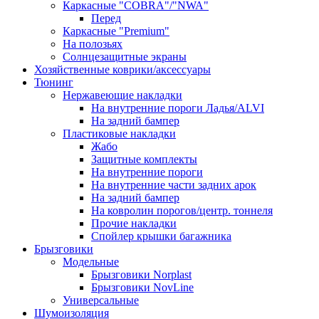
Каркасные "COBRA"/"NWA"
Перед
Каркасные "Premium"
На полозьях
Солнцезащитные экраны
Хозяйственные коврики/аксессуары
Тюнинг
Нержавеющие накладки
На внутренние пороги Ладья/ALVI
На задний бампер
Пластиковые накладки
Жабо
Защитные комплекты
На внутренние пороги
На внутренние части задних арок
На задний бампер
На ковролин порогов/центр. тоннеля
Прочие накладки
Спойлер крышки багажника
Брызговики
Модельные
Брызговики Norplast
Брызговики NovLine
Универсальные
Шумоизоляция