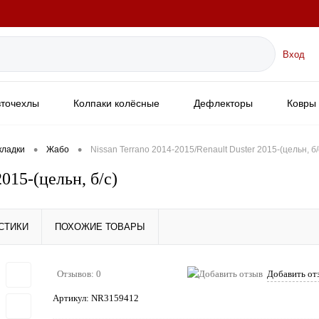
Вход
вточехлы
Колпаки колёсные
Дефлекторы
Ковры 
итные
Хозяйственные коврики/аксессуары
Тюнинг
•
•
кладки
Жабо
Nissan Terrano 2014-2015/Renault Duster 2015-(цельн, б/
015-(цельн, б/с)
СТИКИ
ПОХОЖИЕ ТОВАРЫ
Отзывов: 0
Добавить от
Артикул:
NR3159412