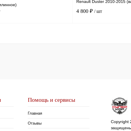
Renault Duster 2010-2015 (ва
силинное)
4 800 ₽
т
/ шт
В корзину
лик
Сравнение
Купить в 1 клик
В
В избранное
наличии
н
я
Помощь и сервисы
Главная
Copyright
Отзывы
защищены