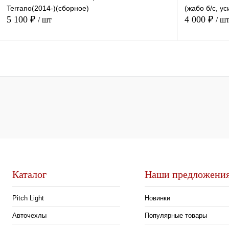
Terrano(2014-)(сборное)
(жабо б/с, у
5 100 ₽
4 000 ₽
/ шт
/ ш
В корзину
Купить в 1 клик
Сравнение
Купить в 1 к
В избранное
В
В избранное
наличии
Каталог
Наши предложени
Pitch Light
Новинки
Авточехлы
Популярные товары