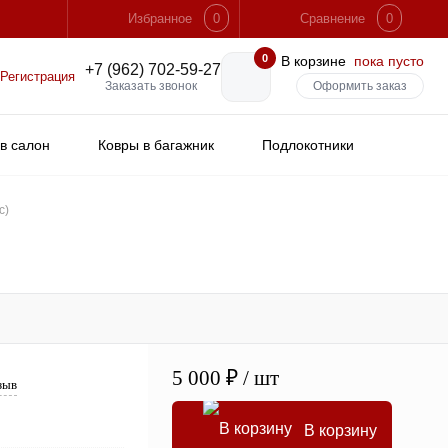
Избранное
0
Сравнение
0
0
В корзине
пока пусто
+7 (962) 702-59-27
Регистрация
Заказать звонок
Оформить заказ
в салон
Ковры в багажник
Подлокотники
Брызговики
Шумоизоляция
с)
5 000 ₽
/ шт
зыв
В корзину