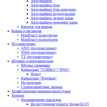
Автодрайвер
Автодрайвер Sota
Автодрайвер Sota передние
Автодрайвер водительские
Автодрайвер задние пары
Автодрайвер передние пары
Крепеж для ковров
Ковры в багажник
НорПласт полиуретан
НорПласт полиэтилен
Подлокотники
ANV (подлокотники)
NWA (подлокотники)
TT (подлокотники)
Шторки солнцезащитные
Шторы гармошка
Каркасные "COBRA"/"NWA"
Перед
Каркасные "Premium"
На полозьях
Солнцезащитные экраны
Хозяйственные коврики/аксессуары
Тюнинг
Нержавеющие накладки
На внутренние пороги Ладья/ALVI