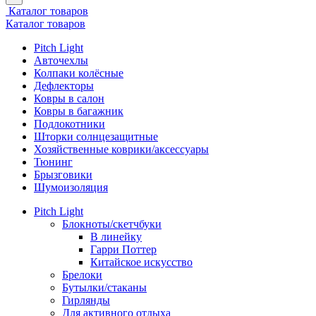
Каталог товаров
Каталог товаров
Pitch Light
Авточехлы
Колпаки колёсные
Дефлекторы
Ковры в салон
Ковры в багажник
Подлокотники
Шторки солнцезащитные
Хозяйственные коврики/аксессуары
Тюнинг
Брызговики
Шумоизоляция
Pitch Light
Блокноты/скетчбуки
В линейку
Гарри Поттер
Китайское искусство
Брелоки
Бутылки/стаканы
Гирлянды
Для активного отдыха