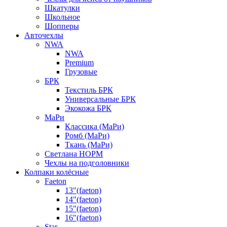
Шкатулки
Школьное
Шопперы
Авточехлы
NWA
NWA
Premium
Грузовые
БРК
Текстиль БРК
Универсальные БРК
Экокожа БРК
МаРи
Классика (МаРи)
Ромб (МаРи)
Ткань (МаРи)
Светлана НОРМ
Чехлы на подголовники
Колпаки колёсные
Faeton
13"(faeton)
14"(faeton)
15"(faeton)
16"(faeton)
Star