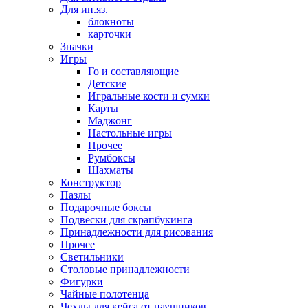
Для ин.яз.
блокноты
карточки
Значки
Игры
Го и составляющие
Детские
Игральные кости и сумки
Карты
Маджонг
Настольные игры
Прочее
Румбоксы
Шахматы
Конструктор
Пазлы
Подарочные боксы
Подвески для скрапбукинга
Принадлежности для рисования
Прочее
Светильники
Столовые принадлежности
Фигурки
Чайные полотенца
Чехлы для кейса от наушников