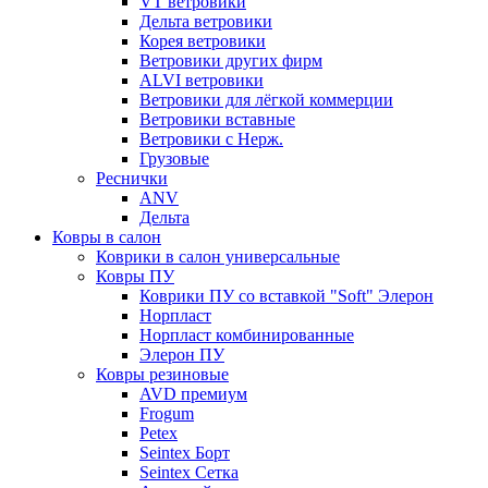
VT ветровики
Дельта ветровики
Корея ветровики
Ветровики других фирм
ALVI ветровики
Ветровики для лёгкой коммерции
Ветровики вставные
Ветровики с Нерж.
Грузовые
Реснички
ANV
Дельта
Ковры в салон
Коврики в салон универсальные
Ковры ПУ
Коврики ПУ со вставкой "Soft" Элерон
Норпласт
Норпласт комбинированные
Элерон ПУ
Ковры резиновые
AVD премиум
Frogum
Petex
Seintex Борт
Seintex Сетка