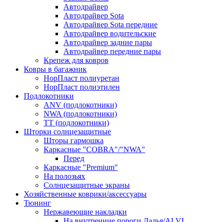
Автодрайвер
Автодрайвер Sota
Автодрайвер Sota передние
Автодрайвер водительские
Автодрайвер задние пары
Автодрайвер передние пары
Крепеж для ковров
Ковры в багажник
НорПласт полиуретан
НорПласт полиэтилен
Подлокотники
ANV (подлокотники)
NWA (подлокотники)
TT (подлокотники)
Шторки солнцезащитные
Шторы гармошка
Каркасные "COBRA"/"NWA"
Перед
Каркасные "Premium"
На полозьях
Солнцезащитные экраны
Хозяйственные коврики/аксессуары
Тюнинг
Нержавеющие накладки
На внутренние пороги Ладья/ALVI