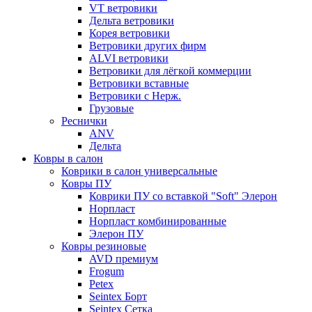
VT ветровики
Дельта ветровики
Корея ветровики
Ветровики других фирм
ALVI ветровики
Ветровики для лёгкой коммерции
Ветровики вставные
Ветровики с Нерж.
Грузовые
Реснички
ANV
Дельта
Ковры в салон
Коврики в салон универсальные
Ковры ПУ
Коврики ПУ со вставкой "Soft" Элерон
Норпласт
Норпласт комбинированные
Элерон ПУ
Ковры резиновые
AVD премиум
Frogum
Petex
Seintex Борт
Seintex Сетка