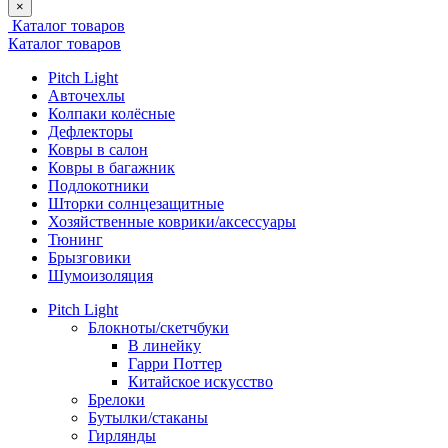
×
Каталог товаров
Каталог товаров
Pitch Light
Авточехлы
Колпаки колёсные
Дефлекторы
Ковры в салон
Ковры в багажник
Подлокотники
Шторки солнцезащитные
Хозяйственные коврики/аксессуары
Тюнинг
Брызговики
Шумоизоляция
Pitch Light
Блокноты/скетчбуки
В линейку
Гарри Поттер
Китайское искусство
Брелоки
Бутылки/стаканы
Гирлянды