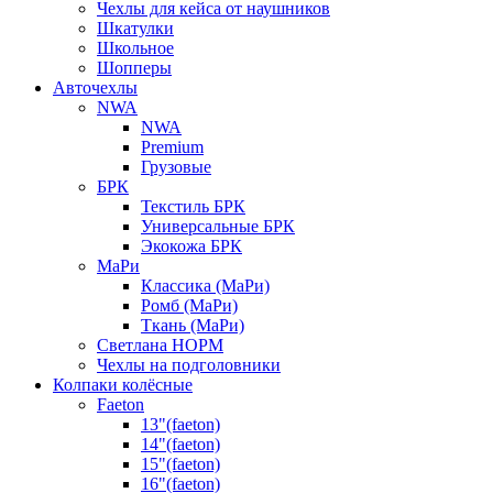
Чехлы для кейса от наушников
Шкатулки
Школьное
Шопперы
Авточехлы
NWA
NWA
Premium
Грузовые
БРК
Текстиль БРК
Универсальные БРК
Экокожа БРК
МаРи
Классика (МаРи)
Ромб (МаРи)
Ткань (МаРи)
Светлана НОРМ
Чехлы на подголовники
Колпаки колёсные
Faeton
13"(faeton)
14"(faeton)
15"(faeton)
16"(faeton)