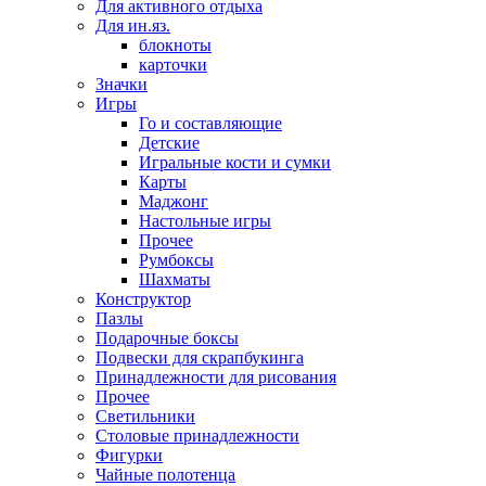
Для активного отдыха
Для ин.яз.
блокноты
карточки
Значки
Игры
Го и составляющие
Детские
Игральные кости и сумки
Карты
Маджонг
Настольные игры
Прочее
Румбоксы
Шахматы
Конструктор
Пазлы
Подарочные боксы
Подвески для скрапбукинга
Принадлежности для рисования
Прочее
Светильники
Столовые принадлежности
Фигурки
Чайные полотенца