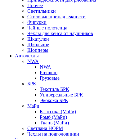
Прочее
Светильники
Столовые принадлежности
Фигурки
Чайные полотенца
Чехлы для кейса от наушников
Шкатулки
Школьное
Шопперы
Авточехлы
NWA
NWA
Premium
Грузовые
БРК
Текстиль БРК
Универсальные БРК
Экокожа БРК
МаРи
Классика (МаРи)
Ромб (МаРи)
Ткань (МаРи)
Светлана НОРМ
Чехлы на подголовники