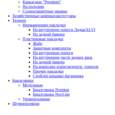
Каркасные "Premium"
На полозьях
Солнцезащитные экраны
Хозяйственные коврики/аксессуары
Тюнинг
Нержавеющие накладки
На внутренние пороги Ладья/ALVI
На задний бампер
Пластиковые накладки
Жабо
Защитные комплекты
На внутренние пороги
На внутренние части задних арок
На задний бампер
На ковролин порогов/центр. тоннеля
Прочие накладки
Спойлер крышки багажника
Брызговики
Модельные
Брызговики Norplast
Брызговики NovLine
Универсальные
Шумоизоляция