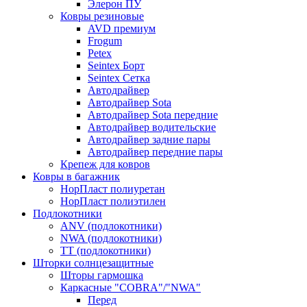
Элерон ПУ
Ковры резиновые
AVD премиум
Frogum
Petex
Seintex Борт
Seintex Сетка
Автодрайвер
Автодрайвер Sota
Автодрайвер Sota передние
Автодрайвер водительские
Автодрайвер задние пары
Автодрайвер передние пары
Крепеж для ковров
Ковры в багажник
НорПласт полиуретан
НорПласт полиэтилен
Подлокотники
ANV (подлокотники)
NWA (подлокотники)
TT (подлокотники)
Шторки солнцезащитные
Шторы гармошка
Каркасные "COBRA"/"NWA"
Перед