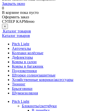
Закрыть окно
0
В корзине
пока пусто
Оформить заказ
СУПЕР КАР
Меню
×
Каталог товаров
Каталог товаров
Pitch Light
Авточехлы
Колпаки колёсные
Дефлекторы
Ковры в салон
Ковры в багажник
Подлокотники
Шторки солнцезащитные
Хозяйственные коврики/аксессуары
Тюнинг
Брызговики
Шумоизоляция
Pitch Light
Блокноты/скетчбуки
В линейку