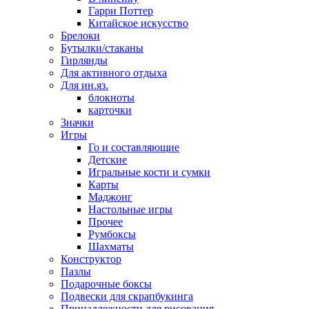
Гарри Поттер
Китайское искусство
Брелоки
Бутылки/стаканы
Гирлянды
Для активного отдыха
Для ин.яз.
блокноты
карточки
Значки
Игры
Го и составляющие
Детские
Игральные кости и сумки
Карты
Маджонг
Настольные игры
Прочее
Румбоксы
Шахматы
Конструктор
Пазлы
Подарочные боксы
Подвески для скрапбукинга
Принадлежности для рисования