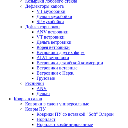
Козырьки лобового стекла
Дефлекторы капота
VT мухобойки
Дельта мухобойки
SP мухобойки
Дефлекторы окон
ANV ветровики
VT ветровики
Дельта ветровики
Корея ветровики
Ветровики других фирм
ALVI ветровики
Ветровики для лёгкой коммерции
Ветровики вставные
Ветровики с Нерж.
Грузовые
Реснички
ANV
Дельта
Ковры в салон
Коврики в салон универсальные
Ковры ПУ
Коврики ПУ со вставкой "Soft" Элерон
Норпласт
Норпласт комбинированные