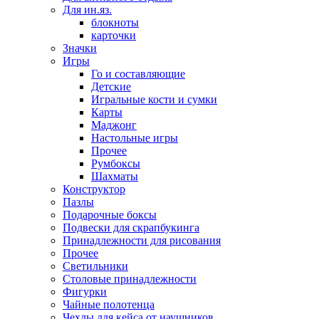
Для ин.яз.
блокноты
карточки
Значки
Игры
Го и составляющие
Детские
Игральные кости и сумки
Карты
Маджонг
Настольные игры
Прочее
Румбоксы
Шахматы
Конструктор
Пазлы
Подарочные боксы
Подвески для скрапбукинга
Принадлежности для рисования
Прочее
Светильники
Столовые принадлежности
Фигурки
Чайные полотенца
Чехлы для кейса от наушников