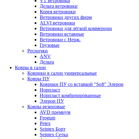
VT ветровики
Дельта ветровики
Корея ветровики
Ветровики других фирм
ALVI ветровики
Ветровики для лёгкой коммерции
Ветровики вставные
Ветровики с Нерж.
Грузовые
Реснички
ANV
Дельта
Ковры в салон
Коврики в салон универсальные
Ковры ПУ
Коврики ПУ со вставкой "Soft" Элерон
Норпласт
Норпласт комбинированные
Элерон ПУ
Ковры резиновые
AVD премиум
Frogum
Petex
Seintex Борт
Seintex Сетка