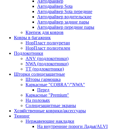
Автодрайвер
Автодрайвер Sota
Автодрайвер Sota передние
Автодрайвер водительские
Автодрайвер задние пары
Автодрайвер передние пары
Крепеж для ковров
Ковры в багажник
НорПласт полиуретан
НорПласт полиэтилен
Подлокотники
ANV (подлокотники)
NWA (подлокотники)
TT (подлокотники)
Шторки солнцезащитные
Шторы гармошка
Каркасные "COBRA"/"NWA"
Перед
Каркасные "Premium"
На полозьях
Солнцезащитные экраны
Хозяйственные коврики/аксессуары
Тюнинг
Нержавеющие накладки
На внутренние пороги Ладья/ALVI