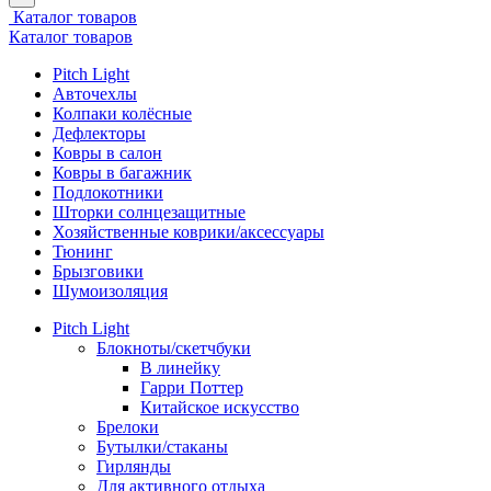
Каталог товаров
Каталог товаров
Pitch Light
Авточехлы
Колпаки колёсные
Дефлекторы
Ковры в салон
Ковры в багажник
Подлокотники
Шторки солнцезащитные
Хозяйственные коврики/аксессуары
Тюнинг
Брызговики
Шумоизоляция
Pitch Light
Блокноты/скетчбуки
В линейку
Гарри Поттер
Китайское искусство
Брелоки
Бутылки/стаканы
Гирлянды
Для активного отдыха