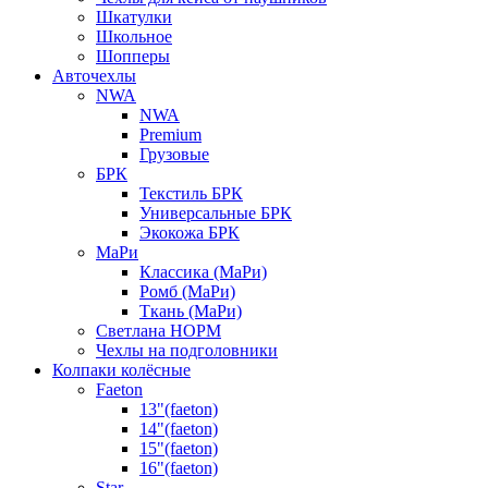
Шкатулки
Школьное
Шопперы
Авточехлы
NWA
NWA
Premium
Грузовые
БРК
Текстиль БРК
Универсальные БРК
Экокожа БРК
МаРи
Классика (МаРи)
Ромб (МаРи)
Ткань (МаРи)
Светлана НОРМ
Чехлы на подголовники
Колпаки колёсные
Faeton
13"(faeton)
14"(faeton)
15"(faeton)
16"(faeton)
Star