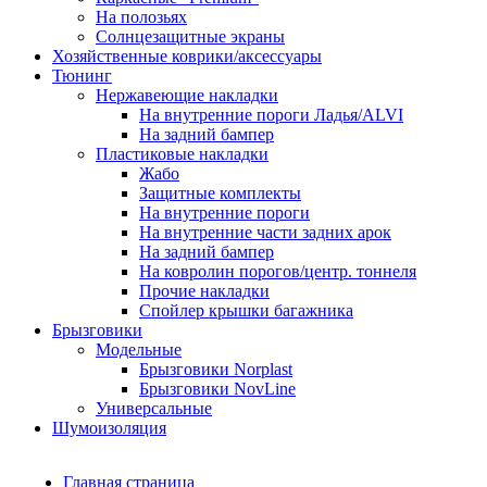
На полозьях
Солнцезащитные экраны
Хозяйственные коврики/аксессуары
Тюнинг
Нержавеющие накладки
На внутренние пороги Ладья/ALVI
На задний бампер
Пластиковые накладки
Жабо
Защитные комплекты
На внутренние пороги
На внутренние части задних арок
На задний бампер
На ковролин порогов/центр. тоннеля
Прочие накладки
Спойлер крышки багажника
Брызговики
Модельные
Брызговики Norplast
Брызговики NovLine
Универсальные
Шумоизоляция
Главная страница