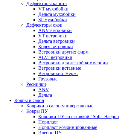
Дефлекторы капота
VT мухобойки
Дельта мухобойки
SP мухобойки
Дефлекторы окон
ANV ветровики
VT ветровики
Дельта ветровики
Корея ветровики
Ветровики других фирм
ALVI ветровики
Ветровики для лёгкой коммерции
Ветровики вставные
Ветровики с Нерж.
Грузовые
Реснички
ANV
Дельта
Ковры в салон
Коврики в салон универсальные
Ковры ПУ
Коврики ПУ со вставкой "Soft" Элерон
Норпласт
Норпласт комбинированные
Элерон ПУ