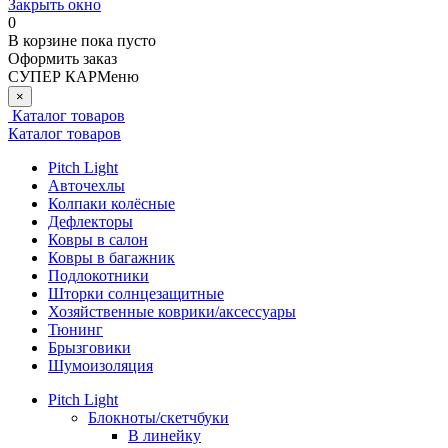
Закрыть окно
0
В корзине
пока пусто
Оформить заказ
СУПЕР КАР
Меню
×
Каталог товаров
Каталог товаров
Pitch Light
Авточехлы
Колпаки колёсные
Дефлекторы
Ковры в салон
Ковры в багажник
Подлокотники
Шторки солнцезащитные
Хозяйственные коврики/аксессуары
Тюнинг
Брызговики
Шумоизоляция
Pitch Light
Блокноты/скетчбуки
В линейку