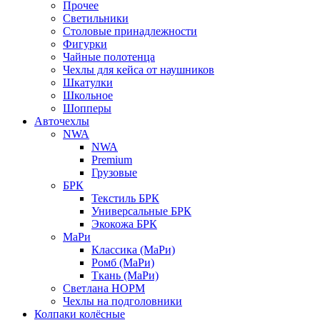
Прочее
Светильники
Столовые принадлежности
Фигурки
Чайные полотенца
Чехлы для кейса от наушников
Шкатулки
Школьное
Шопперы
Авточехлы
NWA
NWA
Premium
Грузовые
БРК
Текстиль БРК
Универсальные БРК
Экокожа БРК
МаРи
Классика (МаРи)
Ромб (МаРи)
Ткань (МаРи)
Светлана НОРМ
Чехлы на подголовники
Колпаки колёсные