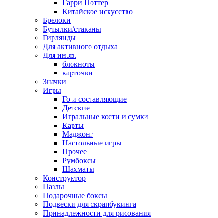
Гарри Поттер
Китайское искусство
Брелоки
Бутылки/стаканы
Гирлянды
Для активного отдыха
Для ин.яз.
блокноты
карточки
Значки
Игры
Го и составляющие
Детские
Игральные кости и сумки
Карты
Маджонг
Настольные игры
Прочее
Румбоксы
Шахматы
Конструктор
Пазлы
Подарочные боксы
Подвески для скрапбукинга
Принадлежности для рисования