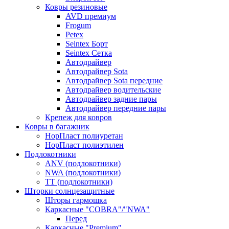
Ковры резиновые
AVD премиум
Frogum
Petex
Seintex Борт
Seintex Сетка
Автодрайвер
Автодрайвер Sota
Автодрайвер Sota передние
Автодрайвер водительские
Автодрайвер задние пары
Автодрайвер передние пары
Крепеж для ковров
Ковры в багажник
НорПласт полиуретан
НорПласт полиэтилен
Подлокотники
ANV (подлокотники)
NWA (подлокотники)
TT (подлокотники)
Шторки солнцезащитные
Шторы гармошка
Каркасные "COBRA"/"NWA"
Перед
Каркасные "Premium"