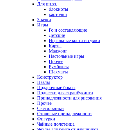
Для ин.яз.
блокноты
карточки
Значки
Игры
Го и составляющие
Детские
Игральные кости и сумки
Карты
Маджонг
Настольные игры
Прочее
Румбоксы
Шахматы
Конструктор
Пазлы
Подарочные боксы
Подвески для скрапбукинга
Принадлежности для рисования
Прочее
Светильники
Столовые принадлежности
Фигурки
Чайные полотенца
Чехлы для кейса от наушников