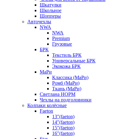
Шкатулки
Школьное
Шопперы
Авточехлы
NWA
NWA
Premium
Грузовые
БРК
Текстиль БРК
Универсальные БРК
Экокожа БРК
МаРи
Классика (МаРи)
Ромб (МаРи)
Ткань (МаРи)
Светлана НОРМ
Чехлы на подголовники
Колпаки колёсные
Faeton
13"(faeton)
14"(faeton)
15"(faeton)
16"(faeton)
Star