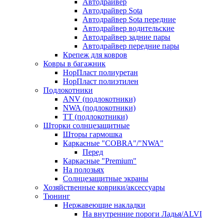
Автодрайвер
Автодрайвер Sota
Автодрайвер Sota передние
Автодрайвер водительские
Автодрайвер задние пары
Автодрайвер передние пары
Крепеж для ковров
Ковры в багажник
НорПласт полиуретан
НорПласт полиэтилен
Подлокотники
ANV (подлокотники)
NWA (подлокотники)
TT (подлокотники)
Шторки солнцезащитные
Шторы гармошка
Каркасные "COBRA"/"NWA"
Перед
Каркасные "Premium"
На полозьях
Солнцезащитные экраны
Хозяйственные коврики/аксессуары
Тюнинг
Нержавеющие накладки
На внутренние пороги Ладья/ALVI