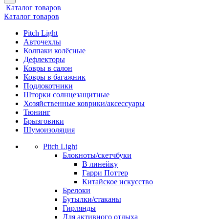
Каталог товаров
Каталог товаров
Pitch Light
Авточехлы
Колпаки колёсные
Дефлекторы
Ковры в салон
Ковры в багажник
Подлокотники
Шторки солнцезащитные
Хозяйственные коврики/аксессуары
Тюнинг
Брызговики
Шумоизоляция
Pitch Light
Блокноты/скетчбуки
В линейку
Гарри Поттер
Китайское искусство
Брелоки
Бутылки/стаканы
Гирлянды
Для активного отдыха