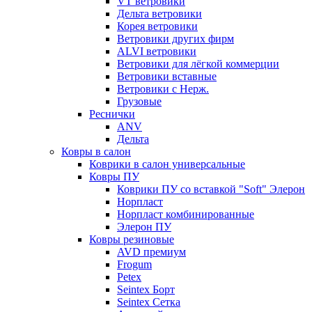
VT ветровики
Дельта ветровики
Корея ветровики
Ветровики других фирм
ALVI ветровики
Ветровики для лёгкой коммерции
Ветровики вставные
Ветровики с Нерж.
Грузовые
Реснички
ANV
Дельта
Ковры в салон
Коврики в салон универсальные
Ковры ПУ
Коврики ПУ со вставкой "Soft" Элерон
Норпласт
Норпласт комбинированные
Элерон ПУ
Ковры резиновые
AVD премиум
Frogum
Petex
Seintex Борт
Seintex Сетка