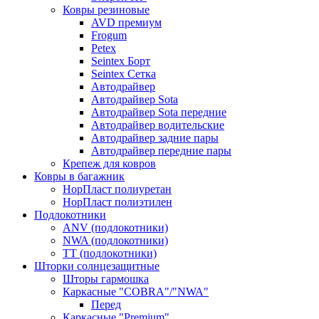
Ковры резиновые
AVD премиум
Frogum
Petex
Seintex Борт
Seintex Сетка
Автодрайвер
Автодрайвер Sota
Автодрайвер Sota передние
Автодрайвер водительские
Автодрайвер задние пары
Автодрайвер передние пары
Крепеж для ковров
Ковры в багажник
НорПласт полиуретан
НорПласт полиэтилен
Подлокотники
ANV (подлокотники)
NWA (подлокотники)
TT (подлокотники)
Шторки солнцезащитные
Шторы гармошка
Каркасные "COBRA"/"NWA"
Перед
Каркасные "Premium"