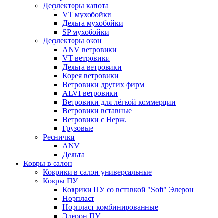
Дефлекторы капота
VT мухобойки
Дельта мухобойки
SP мухобойки
Дефлекторы окон
ANV ветровики
VT ветровики
Дельта ветровики
Корея ветровики
Ветровики других фирм
ALVI ветровики
Ветровики для лёгкой коммерции
Ветровики вставные
Ветровики с Нерж.
Грузовые
Реснички
ANV
Дельта
Ковры в салон
Коврики в салон универсальные
Ковры ПУ
Коврики ПУ со вставкой "Soft" Элерон
Норпласт
Норпласт комбинированные
Элерон ПУ