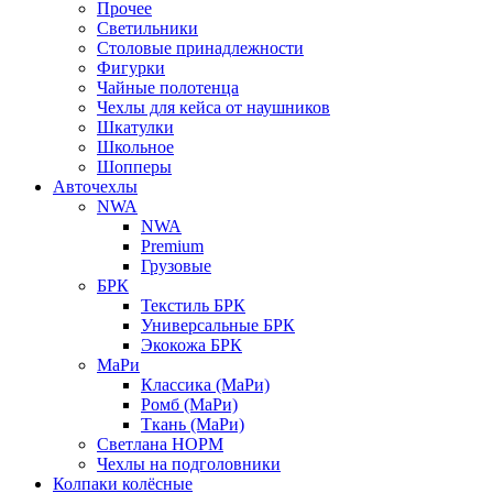
Прочее
Светильники
Столовые принадлежности
Фигурки
Чайные полотенца
Чехлы для кейса от наушников
Шкатулки
Школьное
Шопперы
Авточехлы
NWA
NWA
Premium
Грузовые
БРК
Текстиль БРК
Универсальные БРК
Экокожа БРК
МаРи
Классика (МаРи)
Ромб (МаРи)
Ткань (МаРи)
Светлана НОРМ
Чехлы на подголовники
Колпаки колёсные