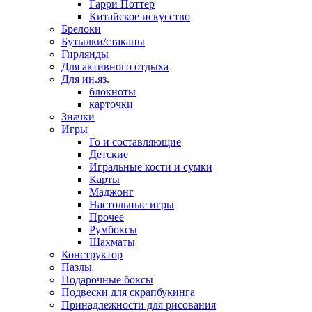
Гарри Поттер
Китайское искусство
Брелоки
Бутылки/стаканы
Гирлянды
Для активного отдыха
Для ин.яз.
блокноты
карточки
Значки
Игры
Го и составляющие
Детские
Игральные кости и сумки
Карты
Маджонг
Настольные игры
Прочее
Румбоксы
Шахматы
Конструктор
Пазлы
Подарочные боксы
Подвески для скрапбукинга
Принадлежности для рисования