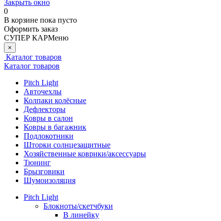
Закрыть окно
0
В корзине
пока пусто
Оформить заказ
СУПЕР КАР
Меню
×
Каталог товаров
Каталог товаров
Pitch Light
Авточехлы
Колпаки колёсные
Дефлекторы
Ковры в салон
Ковры в багажник
Подлокотники
Шторки солнцезащитные
Хозяйственные коврики/аксессуары
Тюнинг
Брызговики
Шумоизоляция
Pitch Light
Блокноты/скетчбуки
В линейку