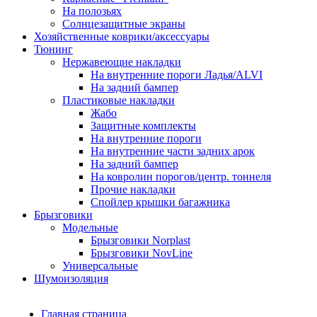
На полозьях
Солнцезащитные экраны
Хозяйственные коврики/аксессуары
Тюнинг
Нержавеющие накладки
На внутренние пороги Ладья/ALVI
На задний бампер
Пластиковые накладки
Жабо
Защитные комплекты
На внутренние пороги
На внутренние части задних арок
На задний бампер
На ковролин порогов/центр. тоннеля
Прочие накладки
Спойлер крышки багажника
Брызговики
Модельные
Брызговики Norplast
Брызговики NovLine
Универсальные
Шумоизоляция
Главная страница