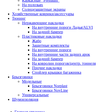
Каркасные "Premium"
На полозьях
Солнцезащитные экраны
Хозяйственные коврики/аксессуары
Тюнинг
Нержавеющие накладки
На внутренние пороги Ладья/ALVI
На задний бампер
Пластиковые накладки
Жабо
Защитные комплекты
На внутренние пороги
На внутренние части задних арок
На задний бампер
На ковролин порогов/центр. тоннеля
Прочие накладки
Спойлер крышки багажника
Брызговики
Модельные
Брызговики Norplast
Брызговики NovLine
Универсальные
Шумоизоляция
Главная страница