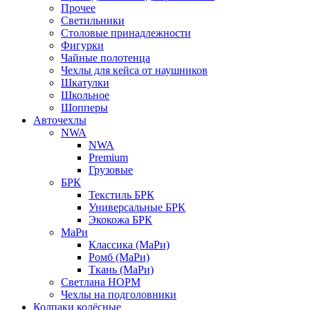
Прочее
Светильники
Столовые принадлежности
Фигурки
Чайные полотенца
Чехлы для кейса от наушников
Шкатулки
Школьное
Шопперы
Авточехлы
NWA
NWA
Premium
Грузовые
БРК
Текстиль БРК
Универсальные БРК
Экокожа БРК
МаРи
Классика (МаРи)
Ромб (МаРи)
Ткань (МаРи)
Светлана НОРМ
Чехлы на подголовники
Колпаки колёсные