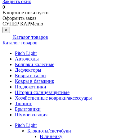
Закрыть окно
0
В корзине
пока пусто
Оформить заказ
СУПЕР КАР
Меню
×
Каталог товаров
Каталог товаров
Pitch Light
Авточехлы
Колпаки колёсные
Дефлекторы
Ковры в салон
Ковры в багажник
Подлокотники
Шторки солнцезащитные
Хозяйственные коврики/аксессуары
Тюнинг
Брызговики
Шумоизоляция
Pitch Light
Блокноты/скетчбуки
В линейку