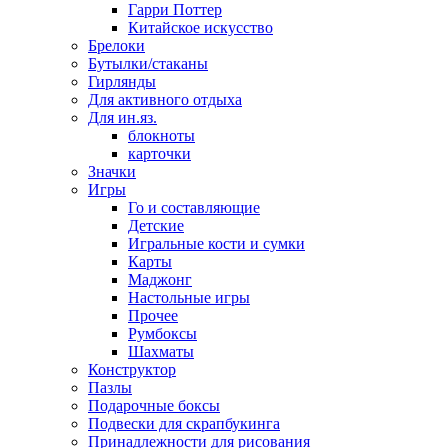
Гарри Поттер
Китайское искусство
Брелоки
Бутылки/стаканы
Гирлянды
Для активного отдыха
Для ин.яз.
блокноты
карточки
Значки
Игры
Го и составляющие
Детские
Игральные кости и сумки
Карты
Маджонг
Настольные игры
Прочее
Румбоксы
Шахматы
Конструктор
Пазлы
Подарочные боксы
Подвески для скрапбукинга
Принадлежности для рисования