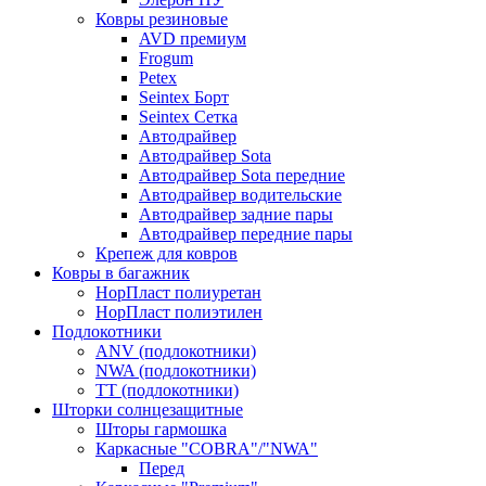
Ковры резиновые
AVD премиум
Frogum
Petex
Seintex Борт
Seintex Сетка
Автодрайвер
Автодрайвер Sota
Автодрайвер Sota передние
Автодрайвер водительские
Автодрайвер задние пары
Автодрайвер передние пары
Крепеж для ковров
Ковры в багажник
НорПласт полиуретан
НорПласт полиэтилен
Подлокотники
ANV (подлокотники)
NWA (подлокотники)
TT (подлокотники)
Шторки солнцезащитные
Шторы гармошка
Каркасные "COBRA"/"NWA"
Перед