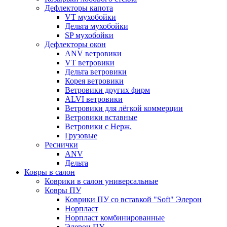
Дефлекторы капота
VT мухобойки
Дельта мухобойки
SP мухобойки
Дефлекторы окон
ANV ветровики
VT ветровики
Дельта ветровики
Корея ветровики
Ветровики других фирм
ALVI ветровики
Ветровики для лёгкой коммерции
Ветровики вставные
Ветровики с Нерж.
Грузовые
Реснички
ANV
Дельта
Ковры в салон
Коврики в салон универсальные
Ковры ПУ
Коврики ПУ со вставкой "Soft" Элерон
Норпласт
Норпласт комбинированные
Элерон ПУ