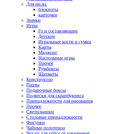
Для ин.яз.
блокноты
карточки
Значки
Игры
Го и составляющие
Детские
Игральные кости и сумки
Карты
Маджонг
Настольные игры
Прочее
Румбоксы
Шахматы
Конструктор
Пазлы
Подарочные боксы
Подвески для скрапбукинга
Принадлежности для рисования
Прочее
Светильники
Столовые принадлежности
Фигурки
Чайные полотенца
Чехлы для кейса от наушников