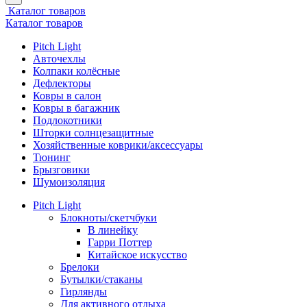
Каталог товаров
Каталог товаров
Pitch Light
Авточехлы
Колпаки колёсные
Дефлекторы
Ковры в салон
Ковры в багажник
Подлокотники
Шторки солнцезащитные
Хозяйственные коврики/аксессуары
Тюнинг
Брызговики
Шумоизоляция
Pitch Light
Блокноты/скетчбуки
В линейку
Гарри Поттер
Китайское искусство
Брелоки
Бутылки/стаканы
Гирлянды
Для активного отдыха