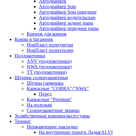
Автодрайвер
Автодрайвер Sota
Автодрайвер Sota передние
Автодрайвер водительские
Автодрайвер задние пары
Автодрайвер передние пары
Крепеж для ковров
Ковры в багажник
НорПласт полиуретан
НорПласт полиэтилен
Подлокотники
ANV (подлокотники)
NWA (подлокотники)
TT (подлокотники)
Шторки солнцезащитные
Шторы гармошка
Каркасные "COBRA"/"NWA"
Перед
Каркасные "Premium"
На полозьях
Солнцезащитные экраны
Хозяйственные коврики/аксессуары
Тюнинг
Нержавеющие накладки
На внутренние пороги Ладья/ALVI