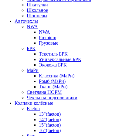
Шкатулки
Школьное
Шопперы
Авточехлы
NWA
NWA
Premium
Грузовые
БРК
Текстиль БРК
Универсальные БРК
Экокожа БРК
МаРи
Классика (МаРи)
Ромб (МаРи)
Ткань (МаРи)
Светлана НОРМ
Чехлы на подголовники
Колпаки колёсные
Faeton
13"(faeton)
14"(faeton)
15"(faeton)
16"(faeton)
Star