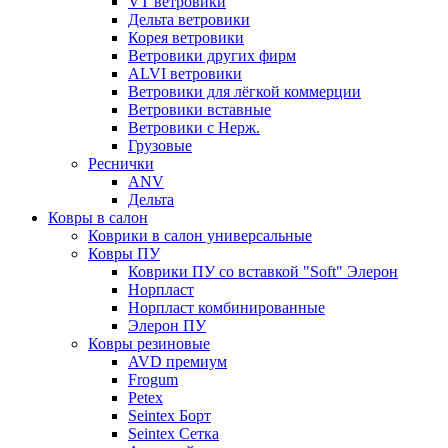
VT ветровики
Дельта ветровики
Корея ветровики
Ветровики других фирм
ALVI ветровики
Ветровики для лёгкой коммерции
Ветровики вставные
Ветровики с Нерж.
Грузовые
Реснички
ANV
Дельта
Ковры в салон
Коврики в салон универсальные
Ковры ПУ
Коврики ПУ со вставкой "Soft" Элерон
Норпласт
Норпласт комбинированные
Элерон ПУ
Ковры резиновые
AVD премиум
Frogum
Petex
Seintex Борт
Seintex Сетка