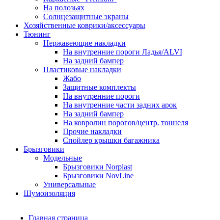
На полозьях
Солнцезащитные экраны
Хозяйственные коврики/аксессуары
Тюнинг
Нержавеющие накладки
На внутренние пороги Ладья/ALVI
На задний бампер
Пластиковые накладки
Жабо
Защитные комплекты
На внутренние пороги
На внутренние части задних арок
На задний бампер
На ковролин порогов/центр. тоннеля
Прочие накладки
Спойлер крышки багажника
Брызговики
Модельные
Брызговики Norplast
Брызговики NovLine
Универсальные
Шумоизоляция
Главная страница