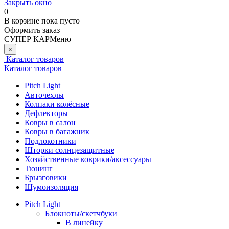
Закрыть окно
0
В корзине
пока пусто
Оформить заказ
СУПЕР КАР
Меню
×
Каталог товаров
Каталог товаров
Pitch Light
Авточехлы
Колпаки колёсные
Дефлекторы
Ковры в салон
Ковры в багажник
Подлокотники
Шторки солнцезащитные
Хозяйственные коврики/аксессуары
Тюнинг
Брызговики
Шумоизоляция
Pitch Light
Блокноты/скетчбуки
В линейку