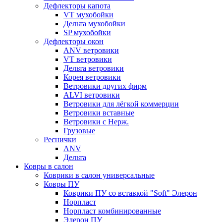
Дефлекторы капота
VT мухобойки
Дельта мухобойки
SP мухобойки
Дефлекторы окон
ANV ветровики
VT ветровики
Дельта ветровики
Корея ветровики
Ветровики других фирм
ALVI ветровики
Ветровики для лёгкой коммерции
Ветровики вставные
Ветровики с Нерж.
Грузовые
Реснички
ANV
Дельта
Ковры в салон
Коврики в салон универсальные
Ковры ПУ
Коврики ПУ со вставкой "Soft" Элерон
Норпласт
Норпласт комбинированные
Элерон ПУ