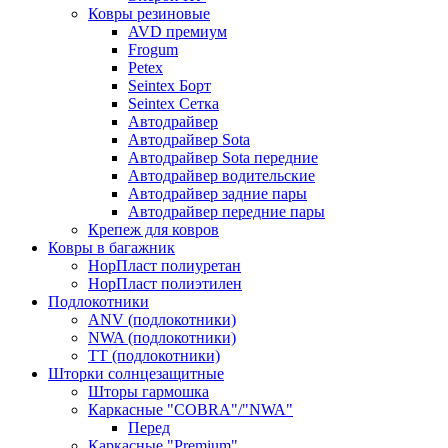
Ковры резиновые
AVD премиум
Frogum
Petex
Seintex Борт
Seintex Сетка
Автодрайвер
Автодрайвер Sota
Автодрайвер Sota передние
Автодрайвер водительские
Автодрайвер задние пары
Автодрайвер передние пары
Крепеж для ковров
Ковры в багажник
НорПласт полиуретан
НорПласт полиэтилен
Подлокотники
ANV (подлокотники)
NWA (подлокотники)
TT (подлокотники)
Шторки солнцезащитные
Шторы гармошка
Каркасные "COBRA"/"NWA"
Перед
Каркасные "Premium"