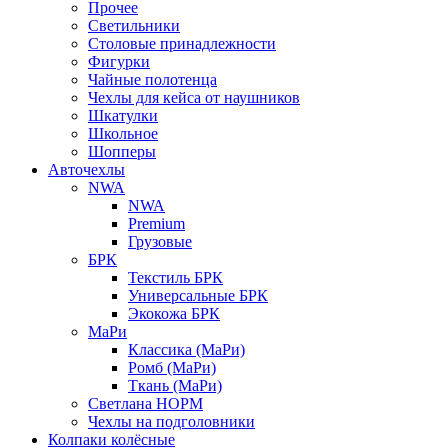
Прочее
Светильники
Столовые принадлежности
Фигурки
Чайные полотенца
Чехлы для кейса от наушников
Шкатулки
Школьное
Шопперы
Авточехлы
NWA
NWA
Premium
Грузовые
БРК
Текстиль БРК
Универсальные БРК
Экокожа БРК
МаРи
Классика (МаРи)
Ромб (МаРи)
Ткань (МаРи)
Светлана НОРМ
Чехлы на подголовники
Колпаки колёсные