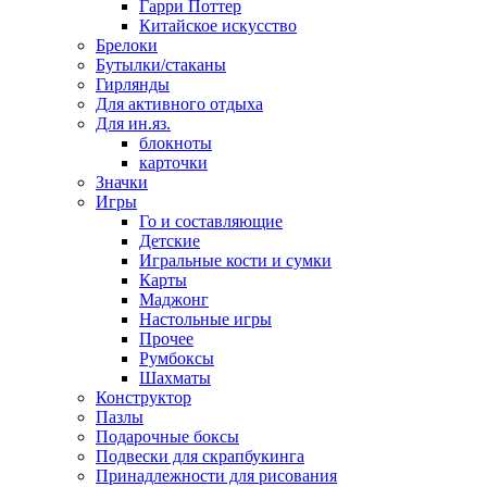
Гарри Поттер
Китайское искусство
Брелоки
Бутылки/стаканы
Гирлянды
Для активного отдыха
Для ин.яз.
блокноты
карточки
Значки
Игры
Го и составляющие
Детские
Игральные кости и сумки
Карты
Маджонг
Настольные игры
Прочее
Румбоксы
Шахматы
Конструктор
Пазлы
Подарочные боксы
Подвески для скрапбукинга
Принадлежности для рисования