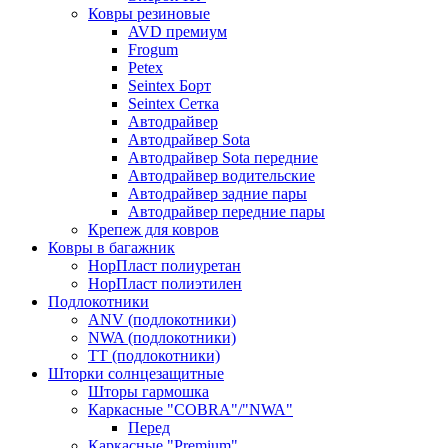
Ковры резиновые
AVD премиум
Frogum
Petex
Seintex Борт
Seintex Сетка
Автодрайвер
Автодрайвер Sota
Автодрайвер Sota передние
Автодрайвер водительские
Автодрайвер задние пары
Автодрайвер передние пары
Крепеж для ковров
Ковры в багажник
НорПласт полиуретан
НорПласт полиэтилен
Подлокотники
ANV (подлокотники)
NWA (подлокотники)
TT (подлокотники)
Шторки солнцезащитные
Шторы гармошка
Каркасные "COBRA"/"NWA"
Перед
Каркасные "Premium"