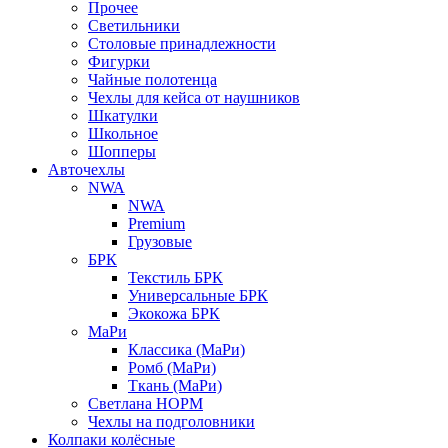
Прочее
Светильники
Столовые принадлежности
Фигурки
Чайные полотенца
Чехлы для кейса от наушников
Шкатулки
Школьное
Шопперы
Авточехлы
NWA
NWA
Premium
Грузовые
БРК
Текстиль БРК
Универсальные БРК
Экокожа БРК
МаРи
Классика (МаРи)
Ромб (МаРи)
Ткань (МаРи)
Светлана НОРМ
Чехлы на подголовники
Колпаки колёсные