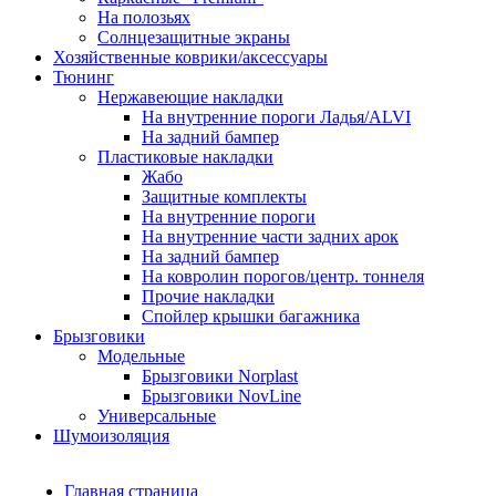
На полозьях
Солнцезащитные экраны
Хозяйственные коврики/аксессуары
Тюнинг
Нержавеющие накладки
На внутренние пороги Ладья/ALVI
На задний бампер
Пластиковые накладки
Жабо
Защитные комплекты
На внутренние пороги
На внутренние части задних арок
На задний бампер
На ковролин порогов/центр. тоннеля
Прочие накладки
Спойлер крышки багажника
Брызговики
Модельные
Брызговики Norplast
Брызговики NovLine
Универсальные
Шумоизоляция
Главная страница