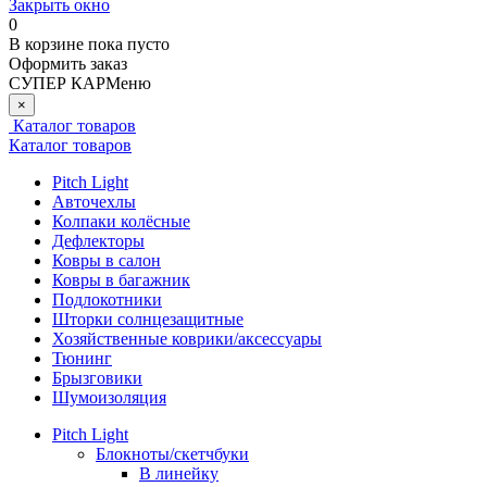
Закрыть окно
0
В корзине
пока пусто
Оформить заказ
СУПЕР КАР
Меню
×
Каталог товаров
Каталог товаров
Pitch Light
Авточехлы
Колпаки колёсные
Дефлекторы
Ковры в салон
Ковры в багажник
Подлокотники
Шторки солнцезащитные
Хозяйственные коврики/аксессуары
Тюнинг
Брызговики
Шумоизоляция
Pitch Light
Блокноты/скетчбуки
В линейку