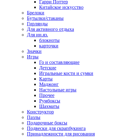
Гарри Поттер
Китайское искусство
Брелоки
Бутылки/стаканы
Гирлянды
Для активного отдыха
Для ин.яз.
блокноты
карточки
Значки
Игры
Го и составляющие
Детские
Игральные кости и сумки
Карты
Маджонг
Настольные игры
Прочее
Румбоксы
Шахматы
Конструктор
Пазлы
Подарочные боксы
Подвески для скрапбукинга
Принадлежности для рисования