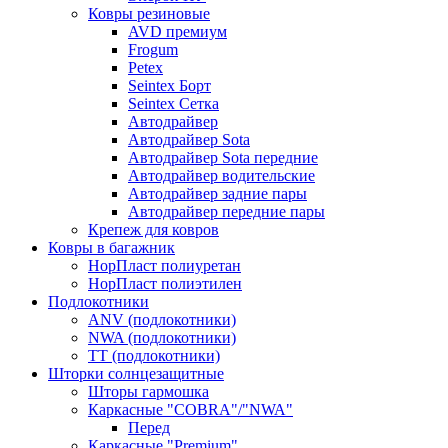
Ковры резиновые
AVD премиум
Frogum
Petex
Seintex Борт
Seintex Сетка
Автодрайвер
Автодрайвер Sota
Автодрайвер Sota передние
Автодрайвер водительские
Автодрайвер задние пары
Автодрайвер передние пары
Крепеж для ковров
Ковры в багажник
НорПласт полиуретан
НорПласт полиэтилен
Подлокотники
ANV (подлокотники)
NWA (подлокотники)
TT (подлокотники)
Шторки солнцезащитные
Шторы гармошка
Каркасные "COBRA"/"NWA"
Перед
Каркасные "Premium"