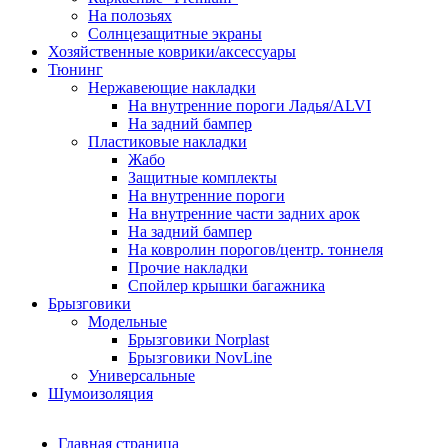
На полозьях
Солнцезащитные экраны
Хозяйственные коврики/аксессуары
Тюнинг
Нержавеющие накладки
На внутренние пороги Ладья/ALVI
На задний бампер
Пластиковые накладки
Жабо
Защитные комплекты
На внутренние пороги
На внутренние части задних арок
На задний бампер
На ковролин порогов/центр. тоннеля
Прочие накладки
Спойлер крышки багажника
Брызговики
Модельные
Брызговики Norplast
Брызговики NovLine
Универсальные
Шумоизоляция
Главная страница