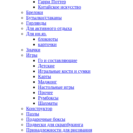
Гарри Поттер
Китайское искусство
Брелоки
Бутылки/стаканы
Гирлянды
Для активного отдыха
Для ин.яз.
блокноты
карточки
Значки
Игры
Го и составляющие
Детские
Игральные кости и сумки
Карты
Маджонг
Настольные игры
Прочее
Румбоксы
Шахматы
Конструктор
Пазлы
Подарочные боксы
Подвески для скрапбукинга
Принадлежности для рисования