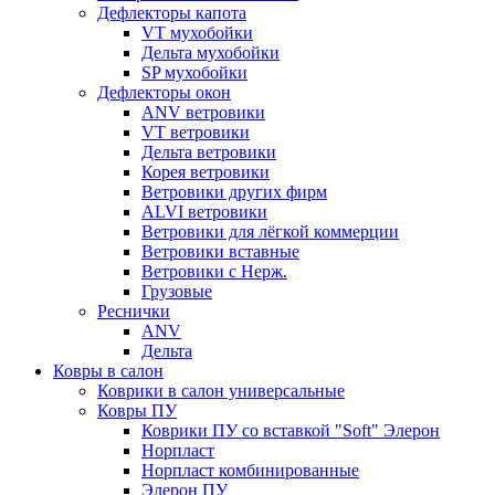
Дефлекторы капота
VT мухобойки
Дельта мухобойки
SP мухобойки
Дефлекторы окон
ANV ветровики
VT ветровики
Дельта ветровики
Корея ветровики
Ветровики других фирм
ALVI ветровики
Ветровики для лёгкой коммерции
Ветровики вставные
Ветровики с Нерж.
Грузовые
Реснички
ANV
Дельта
Ковры в салон
Коврики в салон универсальные
Ковры ПУ
Коврики ПУ со вставкой "Soft" Элерон
Норпласт
Норпласт комбинированные
Элерон ПУ