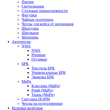
Прочее
Светильники
Столовые принадлежности
Фигурки
Чайные полотенца
Чехлы для кейса от наушников
Шкатулки
Школьное
Шопперы
Авточехлы
NWA
NWA
Premium
Грузовые
БРК
Текстиль БРК
Универсальные БРК
Экокожа БРК
МаРи
Классика (МаРи)
Ромб (МаРи)
Ткань (МаРи)
Светлана НОРМ
Чехлы на подголовники
Колпаки колёсные