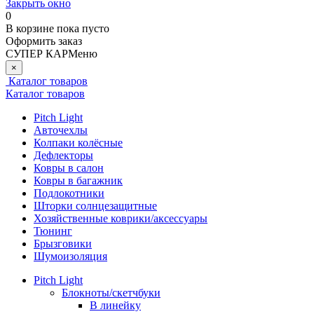
Закрыть окно
0
В корзине
пока пусто
Оформить заказ
СУПЕР КАР
Меню
×
Каталог товаров
Каталог товаров
Pitch Light
Авточехлы
Колпаки колёсные
Дефлекторы
Ковры в салон
Ковры в багажник
Подлокотники
Шторки солнцезащитные
Хозяйственные коврики/аксессуары
Тюнинг
Брызговики
Шумоизоляция
Pitch Light
Блокноты/скетчбуки
В линейку