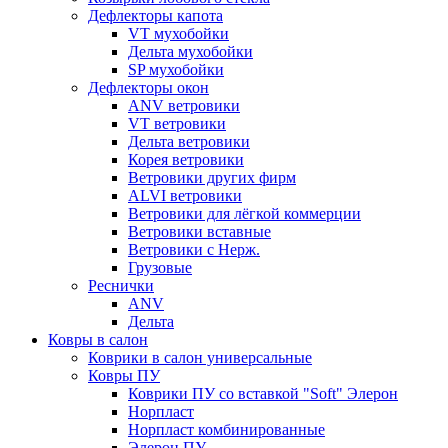
Дефлекторы капота
VT мухобойки
Дельта мухобойки
SP мухобойки
Дефлекторы окон
ANV ветровики
VT ветровики
Дельта ветровики
Корея ветровики
Ветровики других фирм
ALVI ветровики
Ветровики для лёгкой коммерции
Ветровики вставные
Ветровики с Нерж.
Грузовые
Реснички
ANV
Дельта
Ковры в салон
Коврики в салон универсальные
Ковры ПУ
Коврики ПУ со вставкой "Soft" Элерон
Норпласт
Норпласт комбинированные
Элерон ПУ