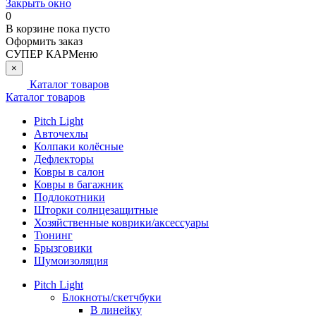
Закрыть окно
0
В корзине
пока пусто
Оформить заказ
СУПЕР КАР
Меню
×
Каталог товаров
Каталог товаров
Pitch Light
Авточехлы
Колпаки колёсные
Дефлекторы
Ковры в салон
Ковры в багажник
Подлокотники
Шторки солнцезащитные
Хозяйственные коврики/аксессуары
Тюнинг
Брызговики
Шумоизоляция
Pitch Light
Блокноты/скетчбуки
В линейку