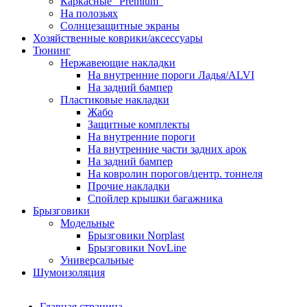
Каркасные "Premium"
На полозьях
Солнцезащитные экраны
Хозяйственные коврики/аксессуары
Тюнинг
Нержавеющие накладки
На внутренние пороги Ладья/ALVI
На задний бампер
Пластиковые накладки
Жабо
Защитные комплекты
На внутренние пороги
На внутренние части задних арок
На задний бампер
На ковролин порогов/центр. тоннеля
Прочие накладки
Спойлер крышки багажника
Брызговики
Модельные
Брызговики Norplast
Брызговики NovLine
Универсальные
Шумоизоляция
Главная страница