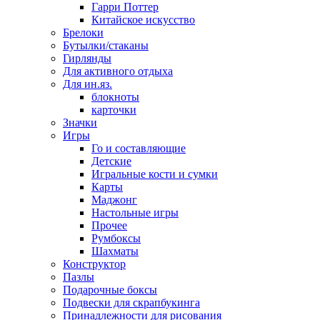
Гарри Поттер
Китайское искусство
Брелоки
Бутылки/стаканы
Гирлянды
Для активного отдыха
Для ин.яз.
блокноты
карточки
Значки
Игры
Го и составляющие
Детские
Игральные кости и сумки
Карты
Маджонг
Настольные игры
Прочее
Румбоксы
Шахматы
Конструктор
Пазлы
Подарочные боксы
Подвески для скрапбукинга
Принадлежности для рисования