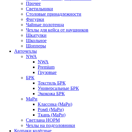
Прочее
Светильники
Столовые принадлежности
Фигурки
Чайные полотенца
Чехлы для кейса от наушников
Шкатулки
Школьное
Шопперы
Авточехлы
NWA
NWA
Premium
Грузовые
БРК
Текстиль БРК
Универсальные БРК
Экокожа БРК
МаРи
Классика (МаРи)
Ромб (МаРи)
Ткань (МаРи)
Светлана НОРМ
Чехлы на подголовники
Колпаки колёсные